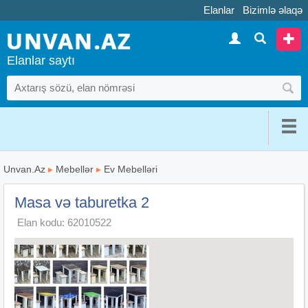
Elanlar
Bizimlə əlaqə
Elanlar saytı
Unvan.Az
▸
Mebellər
▸
Ev Mebelləri
Masa və taburetka 2
Elan kodu: 62010522