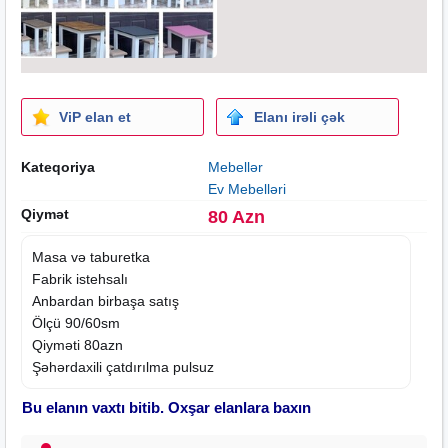
ViP elan et
Elanı irəli çək
Kateqoriya
Mebellər
Ev Mebelləri
Qiymət
80 Azn
Masa və taburetka
Fabrik istehsalı
Anbardan birbaşa satış
Ölçü 90/60sm
Qiyməti 80azn
Şəhərdaxili çatdırılma pulsuz
Bu elanın vaxtı bitib. Oxşar elanlara baxın