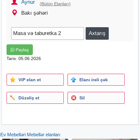
Aynur
(Bütün Elanları)
Bakı şəhəri
Paylaş
Tarix: 05.06.2026
ViP elan et
Elanı irəli çək
Düzəliş et
Sil
Ev Mebelləri Mebellər elanları