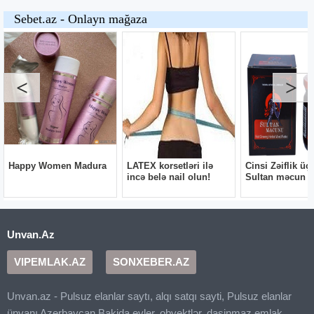
Unvan.Az
VIPEMLAK.AZ
SONXEBER.AZ
Unvan.az - Pulsuz elanlar saytı, alqı satqı sayti, Pulsuz elanlar
ünvanı Azerbaycan Bakida evler, obyektlər, dasinmaz emlak,