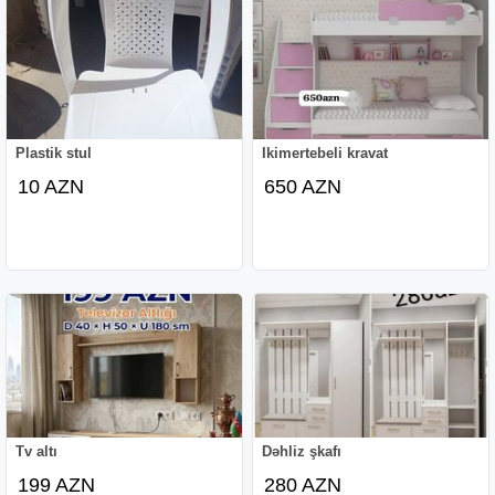
Plastik stul
Ikimertebeli kravat
10 AZN
650 AZN
Tv altı
Dəhliz şkafı
199 AZN
280 AZN