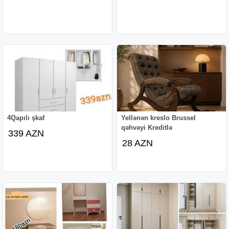
4Qapılı şkaf
Yellənən kreslo Brussel
qəhvəyi Kreditlə
339 AZN
28 AZN