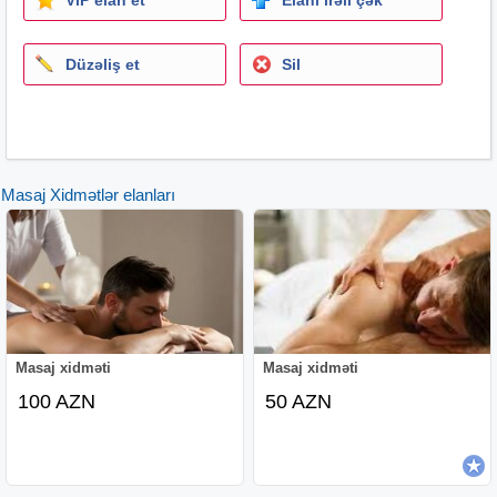
Düzəliş et
Sil
Masaj Xidmətlər elanları
Masaj xidməti
Masaj xidməti
100 AZN
50 AZN