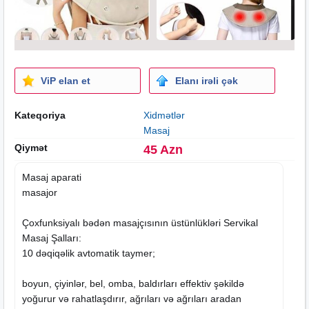
ViP elan et
Elanı irəli çək
Kateqoriya
Xidmətlər
Masaj
Qiymət
45 Azn
Masaj
aparati
masajor
Çoxfunksiyalı bədən masajçısının üstünlükləri Servikal
Masaj Şalları:
10 dəqiqəlik avtomatik taymer;
boyun, çiyinlər, bel, omba, baldırları effektiv şəkildə
yoğurur və rahatlaşdırır, ağrıları və ağrıları aradan