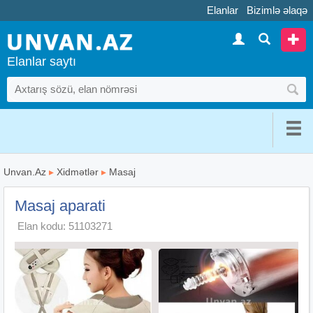
Elanlar
Bizimlə əlaqə
Elanlar saytı
Unvan.Az
▸
Xidmətlər
▸
Masaj
Masaj aparati
Elan kodu: 51103271