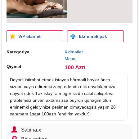
ViP elan et
Elanı irəli çək
Kateqoriya
Xidmətlər
Masaj
Qiymət
100 Azn
Dəyərli istirahət etmek istəyən hörmətli bəylər öncə
sizdən xayis ediremki zəng edendə etik qaydalarimiza
riayyət edek Tək isləyirəm əgər sizdə sakit səliqəli və
prablemsiz unvan axtarirsizsa buyrun qonagim olun
əminəmki gəldiyinizə pesiman olmayacaqsiz yaşım 28
xanımam 1
saat
100azn (endirim yoxdur)
Sabina.x