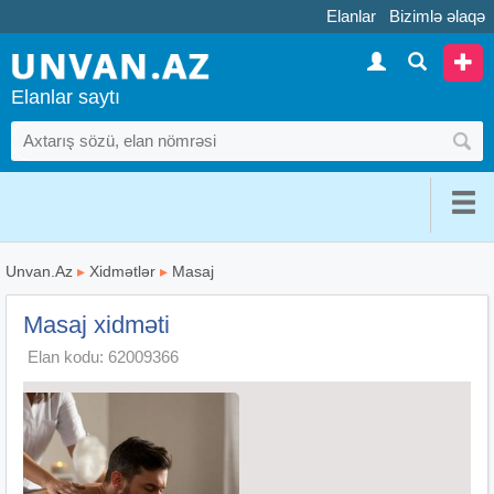
Elanlar
Bizimlə əlaqə
Elanlar saytı
Unvan.Az
▸
Xidmətlər
▸
Masaj
Masaj xidməti
Elan kodu: 62009366