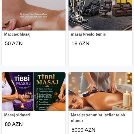
Массаж Masaj
masaj kreslo temiri
50 AZN
18 AZN
Masaj xidməti
Masajçı xanımlar işçilər tələb
olunur
80 AZN
5000 AZN