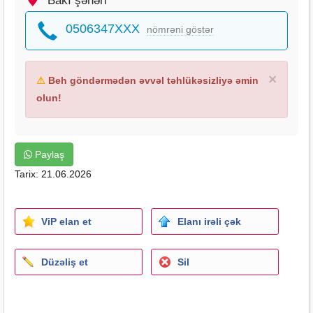
Bakı şəhəri
0506347XXX
nömrəni göstər
×
⚠
Beh göndərmədən əvvəl təhlükəsizliyə əmin
olun!
Paylaş
Tarix: 21.06.2026
ViP elan et
Elanı irəli çək
Düzəliş et
Sil