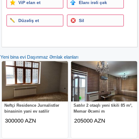
ViP elan et
Elanı irəli çək
Düzəliş et
Sil
Yeni bina evi Daşınmaz Əmlak elanları
Neftçi Residence Jurnalistlər
Satılır 2 otaqlı yeni tikili 85 m²,
binasinin yani ev satilir
Memar Əcəmi m
300000 AZN
205000 AZN