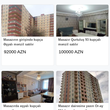
Masazırın girişində kupça
Masazır Qurtuluş 93 kupçalı
Əşyalı mənzil satılır
mənzil satılır
92000 AZN
100000 AZN
Masazırda əşyalı kupçalı
Masazır dairəsinə yaxın Or-ay