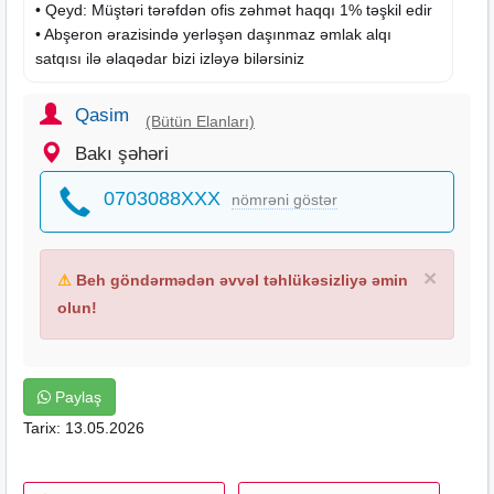
• Qeyd: Müştəri tərəfdən ofis zəhmət haqqı 1% təşkil edir
• Abşeron ərazisində yerləşən daşınmaz əmlak alqı
satqısı ilə əlaqədar bizi izləyə bilərsiniz
Qasim
(Bütün Elanları)
Bakı şəhəri
0703088XXX
nömrəni göstər
×
⚠
Beh göndərmədən əvvəl təhlükəsizliyə əmin
olun!
Paylaş
Tarix: 13.05.2026