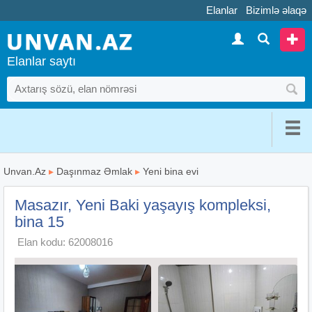
Elanlar
Bizimlə əlaqə
Elanlar saytı
Unvan.Az
▸
Daşınmaz Əmlak
▸
Yeni bina evi
Masazır, Yeni Baki yaşayış kompleksi,
bina 15
Elan kodu: 62008016