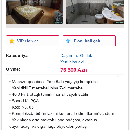
ViP elan et
Elanı irəli çək
Kateqoriya
Daşınmaz Əmlak
Yeni bina evi
Qiymət
76 500 Azn
• Masazır qəsəbəsi, Yeni Bakı yaşayış kompleksi
•
Yeni tikili
7 mərtəbəli bina 7-ci mərtəbə
• 40.3 kv 1 otaqlı təmirli mənzil əşyalı satılır
• Sənəd KUPÇA
• Kod: N3703
• Kompleksdə bütün lazimi komunal xidmətlər mövcuddur
• Yaxınlıqda orta məktəb uşaq bağçası, avtobus
dayanacağı və digər iaşə obyektləri yerləşir