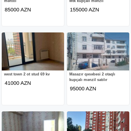
mənxil
Mtk kupçalı mənzil
85000 AZN
155000 AZN
west town 2 ot stud 69 kv
Masazır qəsəbəsi 2 otaqlı
kupçalı mənzil satılır
41000 AZN
95000 AZN