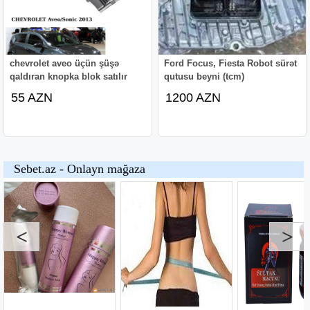
chevrolet aveo üçün şüşə
Ford Focus, Fiesta Robot sürət
qaldıran knopka blok satılır
qutusu beyni (tcm)
55 AZN
1200 AZN