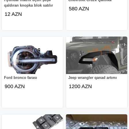
qaldıran knopka blok satılır
580 AZN
12 AZN
Ford bronco farası
Jeep wrangler qanad artımı
900 AZN
1200 AZN