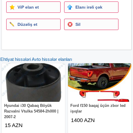
ViP elan et
Elanı irəli çək
Düzəliş et
Sil
Ehtiyat hissələri Avto hissələr elanları
Hyundai i30 Qabaq Böyük
Ford f150 baqaj üçün zbor led
Razvalni Vtulka 54584-2h000 |
işıqlar
2007-2
1400 AZN
15 AZN