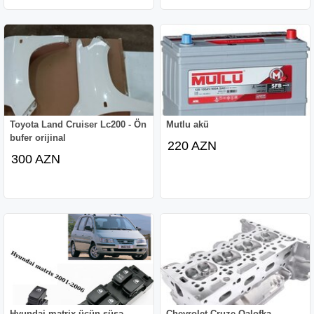
Toyota Land Cruiser Lc200 - Ön
Mutlu akü
bufer orijinal
220 AZN
300 AZN
Hyundai matrix üçün şüşə
Chevrolet Cruze Qalofka