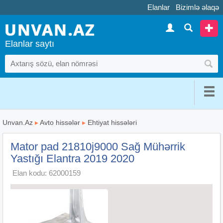
Elanlar
Bizimlə əlaqə
Elanlar saytı
Unvan.Az
▸
Avto hissələr
▸
Ehtiyat hissələri
Mator pad 21810j9000 Sağ Mühərrik
Yastığı Elantra 2019 2020
Elan kodu: 62000159