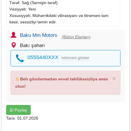
Tərəf: Sağ (Sərnişin tərəf)
Vəziyyəti: Yeni
Xüsusiyyəti: Mühərrikdəki vibrasiyanı və titrəməni tam
kəsir, səssizliyi təmin edir.
(Qeyd: Detalın üzərindəki zavod kodu 21810J9000-dır.
İstəyən usta ilə dəqiqləşdirə bilər).
Baku Mm Motors
(Bütün Elanları)
Bakı şəhəri
elantra sag mator yastigi, elantra 2019 paduska, elantra
2020 mator yastigi, elantra sag mator qulagi, elantra
0555440XXX
nömrəni göstər
ehtiyyat hisseleri
, 21810J9000, hyundai mator paduskasi,
elantra sag paduska
×
⚠
Beh göndərmədən əvvəl təhlükəsizliyə əmin
olun!
Paylaş
Tarix: 01.07.2026