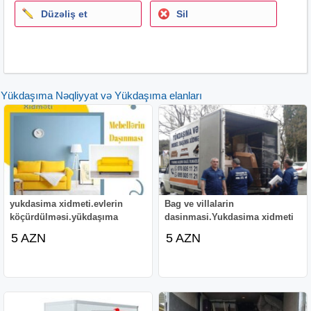
Düzəliş et
Sil
Yükdaşıma Nəqliyyat və Yükdaşıma elanları
yukdasima xidmeti.evlerin
Bag ve villalarin
köçürdülməsi.yükdaşıma
dasinmasi.Yukdasima xidmeti
5 AZN
5 AZN