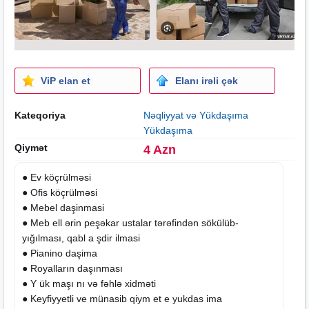
ViP elan et
Elanı irəli çək
Kateqoriya
Nəqliyyat və Yükdaşıma
Yükdaşıma
Qiymət
4 Azn
● Ev köçrülməsi
● Ofis köçrülməsi
●
Mebel
daşinmasi
● Meb ell ərin peşəkar ustalar tərəfindən sökülüb-
yığılması, qabl a şdir ilmasi
● Pianino daşima
● Royalların daşınması
● Y ük maşı nı və fəhlə xidməti
● Keyfiyyetli ve münasib qiym et e yukdas ima