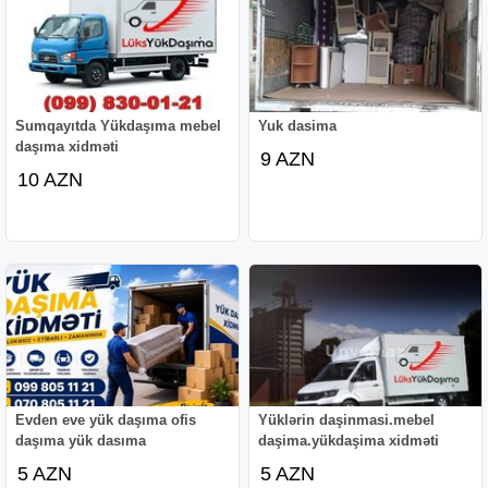
Sumqayıtda Yükdaşıma mebel
Yuk dasima
daşıma xidməti
9 AZN
10 AZN
Evden eve yük daşıma ofis
Yüklərin daşinmasi.mebel
daşıma yük dasıma
daşima.yükdaşima xidməti
5 AZN
5 AZN