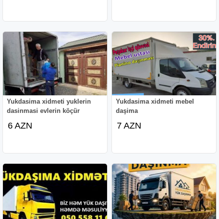
Yukdasima xidmeti yuklerin
Yukdasima xidmeti mebel
dasinmasi evlerin köçür
daşima
6 AZN
7 AZN