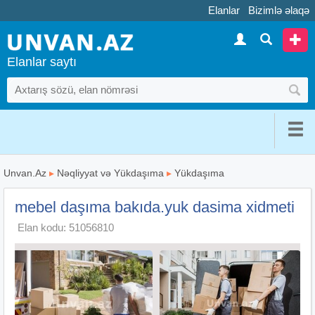
Elanlar
Bizimlə əlaqə
Elanlar saytı
Unvan.Az
▸
Nəqliyyat və Yükdaşıma
▸
Yükdaşıma
mebel daşıma bakıda.yuk dasima xidmeti
Elan kodu: 51056810