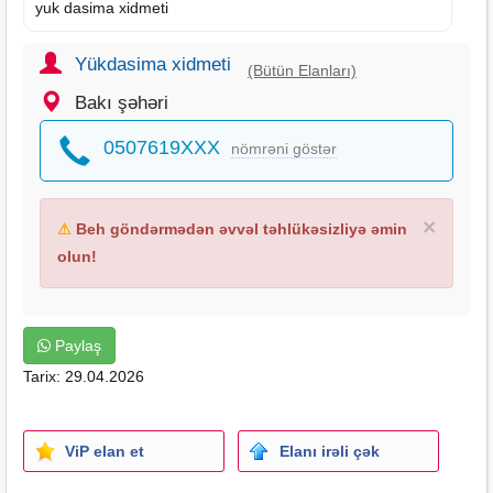
yuk dasima xidmeti
Yükdasima xidmeti
(Bütün Elanları)
Bakı şəhəri
0507619XXX
nömrəni göstər
×
⚠
Beh göndərmədən əvvəl təhlükəsizliyə əmin
olun!
Paylaş
Tarix: 29.04.2026
ViP elan et
Elanı irəli çək