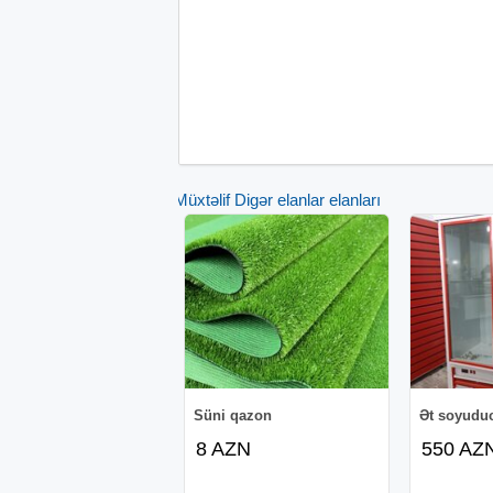
Müxtəlif Digər elanlar elanları
Süni qazon
Ət soyudu
8 AZN
550 AZ