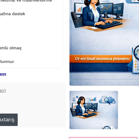
işafına dəstək
önümlü olmaq
olunmur.
xın
arı)