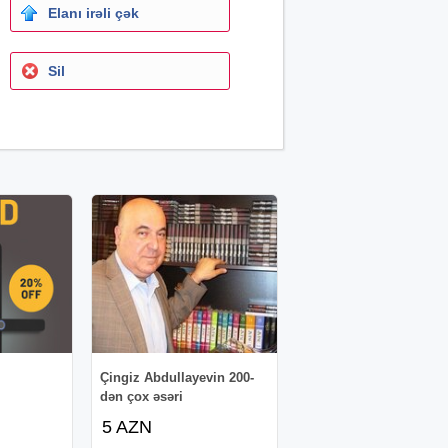
Elanı irəli çək
Sil
Çingiz Abdullayevin 200-
dən çox əsəri
5 AZN