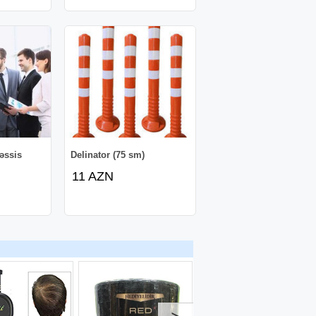
əssis
Delinator (75 sm)
11 AZN