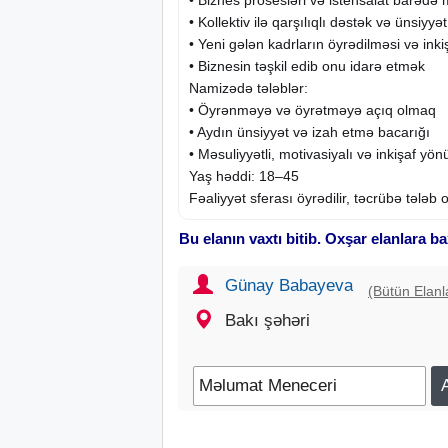
• Kollektiv ilə qarşılıqlı dəstək və ünsiyyət
• Yeni gələn kadrların öyrədilməsi və ink
• Biznesin təşkil edib onu idarə etmək
Namizədə tələblər:
• Öyrənməyə və öyrətməyə açıq olmaq
• Aydın ünsiyyət və izah etmə bacarığı
• Məsuliyyətli, motivasiyalı və inkişaf y
Yaş həddi: 18–45
Fəaliyyət sferası öyrədilir, təcrübə tələb 
Bu elanın vaxtı bitib. Oxşar elanlara ba
Günay Babayeva
(Bütün Elanl
Bakı şəhəri