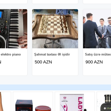
 elektro piano
Şahmat taxtası Əl işidir
Satış üzrə mütəx
N
500 AZN
900 AZN