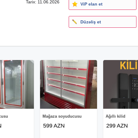
Tarix: 11.06.2026
ViP elan et
Düzəliş et
cusu
Mağaza soyuducusu
Ağıllı kilid
N
599 AZN
299 AZN