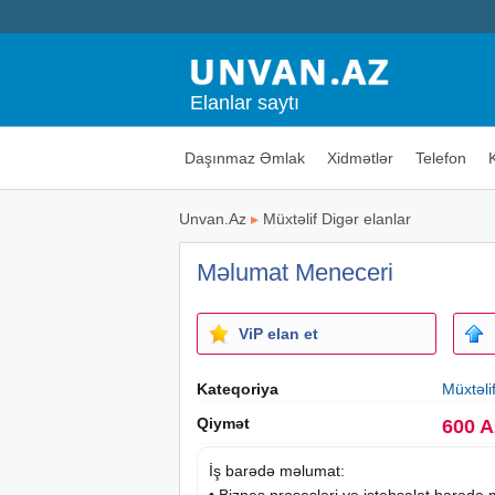
Elanlar saytı
Daşınmaz Əmlak
Xidmətlər
Telefon
Unvan.Az
▸
Müxtəlif Digər elanlar
Məlumat Meneceri
ViP elan et
Kateqoriya
Müxtəli
Qiymət
600 
İş barədə məlumat:
•
Biznes
prosesləri və istehsalat barədə