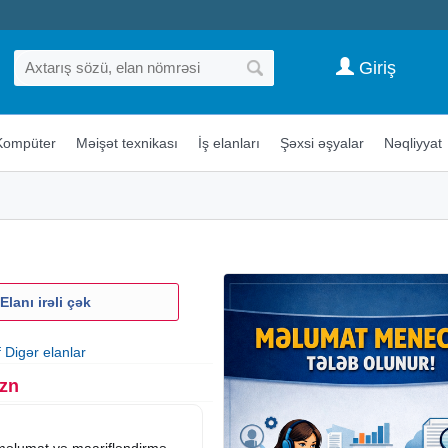
Giriş
Kompüter
Məişət texnikası
İş elanları
Şəxsi əşyalar
Nəqliyyat
Elanı irəli çək
f Digər elanlar
Azn
 məlumat və maarifləndirmə