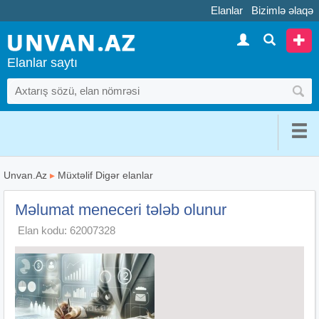
Elanlar
Bizimlə əlaqə
Elanlar saytı
Unvan.Az
▸
Müxtəlif Digər elanlar
Məlumat meneceri tələb olunur
Elan kodu: 62007328