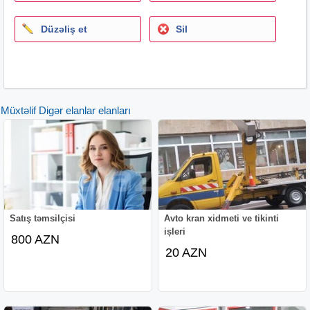
Düzəliş et
Sil
Müxtəlif Digər elanlar elanları
Satış təmsilçisi
Avto kran xidmeti ve tikinti
ișleri
800 AZN
20 AZN