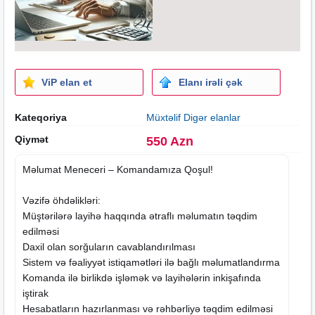
ViP elan et
Elanı irəli çək
Kateqoriya
Müxtəlif Digər elanlar
Qiymət
550 Azn
Məlumat Meneceri – Komandamıza Qoşul!
Vəzifə öhdəlikləri:
Müştərilərə layihə haqqında ətraflı məlumatın təqdim
edilməsi
Daxil olan sorğuların cavablandırılması
Sistem və fəaliyyət istiqamətləri ilə bağlı məlumatlandırma
Komanda ilə birlikdə işləmək və layihələrin inkişafında
iştirak
Hesabatların hazırlanması və rəhbərliyə təqdim edilməsi