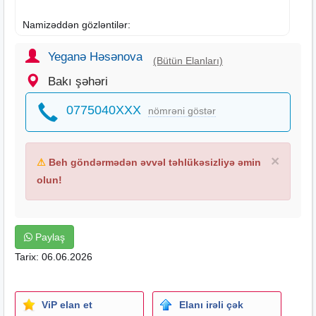
Namizəddən gözləntilər:
• Yüksək ünsiyyət və təşkilatçılıq bacarığı
• Məsuliyyətli və intizamlı olmaq
Yeganə Həsənova
(Bütün Elanları)
• Komanda ilə işləməyi bacarmaq
Bakı şəhəri
• Öyrənməyə və inkişaf etməyə açıq olmaq
• Sosial media platformalarından aktiv istifadə etmək
0775040XXX
nömrəni göstər
• İş təcrübəsi arzuolunandır, lakin vacib deyil
Şirkət tərəfindən təmin olunur:
×
⚠
Beh göndərmədən əvvəl təhlükəsizliyə əmin
• Rahat ofis şəraiti
• Tam və yarımştat iş imkanı
olun!
• Pulsuz təlim və inkişaf proqramları
• Karyera yüksəlişi perspektivi
• Bonus və mükafatlandırma sistemi
Paylaş
• Mehriban və peşəkar kollektiv
Tarix: 06.06.2026
İş qrafiki: Həftə içi 6 gün 10:00-17:00
Bazar-İstirahət
Ünvan: 28may , Bakı
ViP elan et
Elanı irəli çək