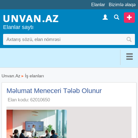
Elanlar
Bizimlə əlaqə
Elanlar saytı
Unvan.Az
▸
İş elanları
Məlumat Meneceri Tələb Olunur
Elan kodu: 62010650