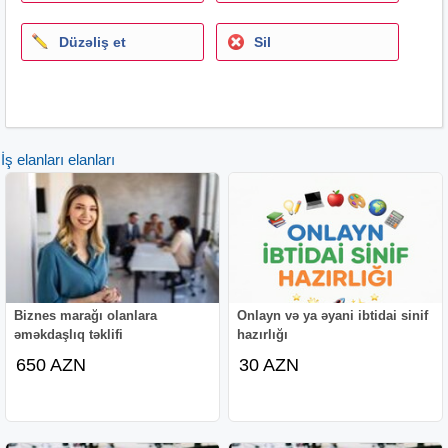
Müraciət üçün:Cv-nizi
yhsnva011@gmail.com
ünvanına
göndərə və ya nömrə vasitəsilə əlaqə saxlaya bilərsiniz.
Düzəliş et
Sil
İş elanları elanları
Biznes marağı olanlara
Onlayn və ya əyani ibtidai sinif
əməkdaşlıq təklifi
hazırlığı
650 AZN
30 AZN