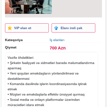
ViP elan et
Elanı irəli çək
Kateqoriya
İş elanları
Qiymət
700 Azn
Vəzifə öhdəlikləri:
• Şirkətin fəaliyyəti və xidmətləri barədə məlumatlandırma
aparmaq
• Yeni qoşulan əməkdaşların yönləndirilməsi və
dəstəklənməsi
• Komanda daxilində işlərin koordinasiyasında iştirak
etmək
• Müştəri və əməkdaşlarla effektiv ünsiyyət qurmaq
• Sosial media və onlayn platformalar üzərindən
müraciətləri idarə etmək