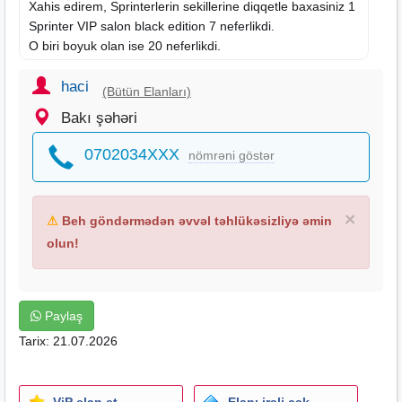
Xahis edirem, Sprinterlerin sekillerine diqqetle baxasiniz 1
Sprinter VIP salon black edition 7 neferlikdi.
O biri boyuk olan ise 20 neferlikdi.
haci
(Bütün Elanları)
Bakı şəhəri
0702034XXX
nömrəni göstər
×
⚠
Beh göndərmədən əvvəl təhlükəsizliyə əmin
olun!
Paylaş
Tarix: 21.07.2026
ViP elan et
Elanı irəli çək