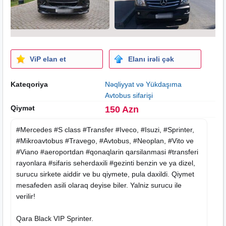
ViP elan et
Elanı irəli çək
Kateqoriya
Nəqliyyat və Yükdaşıma
Avtobus sifarişi
Qiymət
150 Azn
#Mercedes #S class #Transfer #Iveco, #Isuzi, #Sprinter,
#Mikroavtobus #Travego, #Avtobus, #Neoplan, #Vito ve
#Viano #aeroportdan #qonaqlarin qarsilanmasi #transferi
rayonlara #sifaris seherdaxili #gezinti benzin ve ya dizel,
surucu sirkete aiddir ve bu qiymete, pula daxildi. Qiymet
mesafeden asili olaraq deyise biler. Yalniz surucu ile
verilir!
Qara Black VIP Sprinter.