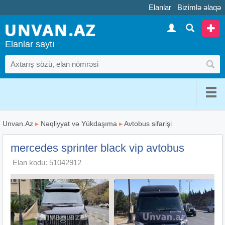
Elanlar
Bizimlə əlaqə
Elanlar saytı
Unvan.Az
▸
Nəqliyyat və Yükdaşıma
▸
Avtobus sifarişi
mercedes sprinter black vip avtobus
Elan kodu: 51042912