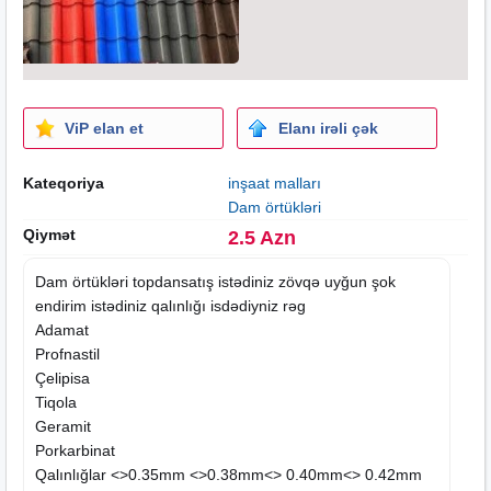
ViP elan et
Elanı irəli çək
Kateqoriya
inşaat malları
Dam örtükləri
Qiymət
2.5 Azn
Dam örtükləri topdansatış istədiniz zövqə uyğun şok
endirim istədiniz qalınlığı isdədiyniz rəg
Adamat
Profnastil
Çelipisa
Tiqola
Geramit
Porkarbinat
Qalınlığlar <>0.35mm <>0.38mm<> 0.40mm<> 0.42mm