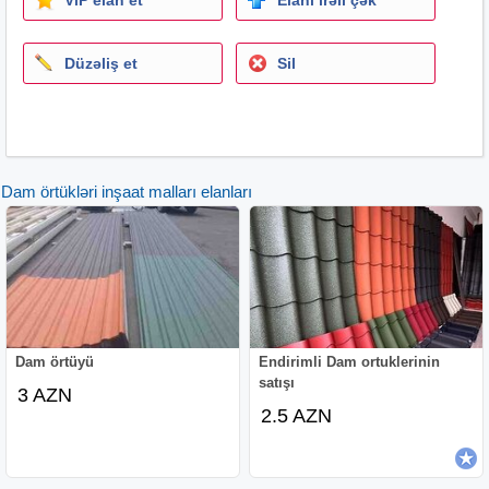
tünd mavi və digər tonlar
Profil növü: Trapetsiya formalı dalğalı profil
Düzəliş et
Sil
Ölçülər: Faydalı en ~115sm ~ uzunluq sifarişə uyğun (2 m
- 10 m arası)
adamante, metal, dam, örtük, ortuk, ortu, şifer sifer wifer
shifer ortuy ortüy örtüy damortuk, damortüyü, damörtu,
damortusu, dam material, dammetal, metalortuk,
Dam örtükləri inşaat malları elanları
metaldam, metaldamortuk, damlevha, levha, sac, dam
sacı, damsaci, damsaçı, rənqli, qırmızı, bozz, yaşil, yashil,
yasyl, qehveyi, qəhvəyi, tünd, paslanmaz, uzunomurlu,
ev, qaraj, anbar, tikinti, inşaat, damustu, damörtüyü
металлочерепица, кровля, кровельныйлист, крыша,
кровельныйматериал, металл, лист, цветнаякровля,
красный, зеленый, серый, коричневый, adamante, дам,
покрытие, антикоррозия, строительство, дом, гараж,
Dam örtüyü
Endirimli Dam ortuklerinin
ангар roof, roofing, metalroof, roofsheet, sheet, cover,
satışı
3 AZN
covering, colorroof, coloredsheet, metalcover, adamante,
2.5 AZN
redroof, greenroof, greyroof, brownroof, steelroof,
galvanized, anticorrosion, house, garage, warehouse,
building