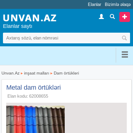
Elanlar
Bizimlə əlaqə
Elanlar saytı
Unvan.Az
▸
inşaat malları
▸
Dam örtükləri
Metal dam örtükləri
Elan kodu: 62008655