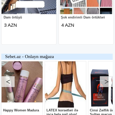
Dam örtüyü
Şok endirimli Dam örtükləri
3 AZN
4 AZN