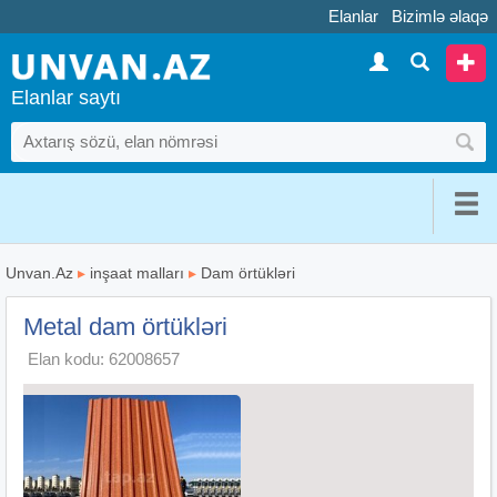
Elanlar
Bizimlə əlaqə
Elanlar saytı
Unvan.Az
▸
inşaat malları
▸
Dam örtükləri
Metal dam örtükləri
Elan kodu: 62008657