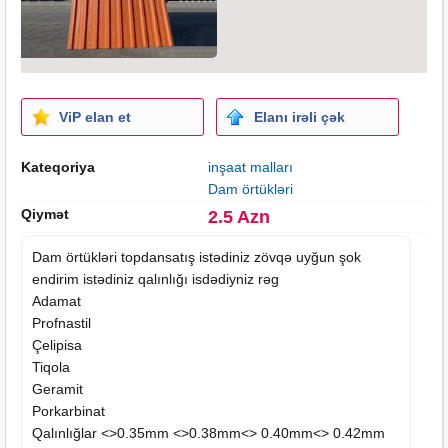
ViP elan et
Elanı irəli çək
Kateqoriya
inşaat malları
Dam örtükləri
Qiymət
2.5 Azn
Dam örtükləri topdansatış istədiniz zövqə uyğun şok
endirim istədiniz qalınlığı isdədiyniz rəg
Adamat
Profnastil
Çelipisa
Tiqola
Geramit
Porkarbinat
Qalınlığlar <>0.35mm <>0.38mm<> 0.40mm<> 0.42mm