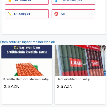
tünd mavi və digər tonlar
Profil növü: Trapetsiya formalı dalğalı profil
Düzəliş et
Sil
Ölçülər: Faydalı en ~115sm ~ uzunluq sifarişə uyğun (2 m
- 10 m arası)
adamante, metal, dam, örtük, ortuk, ortu, şifer sifer wifer
shifer ortuy ortüy örtüy damortuk, damortüyü, damörtu,
damortusu, dam material, dammetal, metalortuk,
Dam örtükləri inşaat malları elanları
metaldam, metaldamortuk, damlevha, levha, sac, dam
sacı, damsaci, damsaçı, rənqli, qırmızı, bozz, yaşil, yashil,
yasyl, qehveyi, qəhvəyi, tünd, paslanmaz, uzunomurlu,
ev, qaraj, anbar, tikinti, inşaat, damustu, damörtüyü
металлочерепица, кровля, кровельныйлист, крыша,
кровельныйматериал, металл, лист, цветнаякровля,
красный, зеленый, серый, коричневый, adamante, дам,
покрытие, антикоррозия, строительство, дом, гараж,
Kreditle Dam ortuklerinin satışı
Dam ortuklerinin satışı
ангар roof, roofing, metalroof, roofsheet, sheet, cover,
2.5 AZN
2.5 AZN
covering, colorroof, coloredsheet, metalcover, adamante,
redroof, greenroof, greyroof, brownroof, steelroof,
galvanized, anticorrosion, house, garage, warehouse,
building