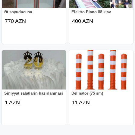
Ət soyuducusu
Elektro Piano 88 klav
770 AZN
400 AZN
Siniyyat salatlarin hazirlanmasi
Delinator (75 sm)
1 AZN
11 AZN