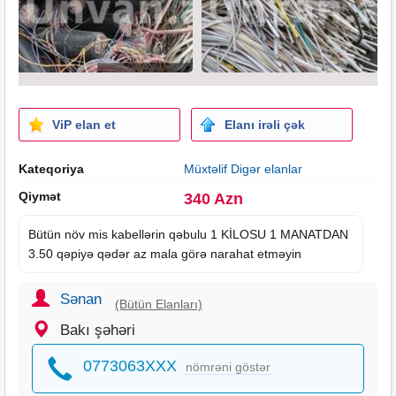
ViP elan et
Elanı irəli çək
Kateqoriya
Müxtəlif Digər elanlar
Qiymət
340 Azn
Bütün növ mis kabellərin qəbulu 1 KİLOSU 1 MANATDAN
3.50 qəpiyə qədər az mala görə narahat etməyin
Sənan
(Bütün Elanları)
Bakı şəhəri
0773063XXX
nömrəni göstər