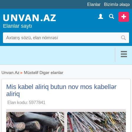
Elanlar
Bizimlə əlaqə
Elanlar saytı
Unvan.Az
▸
Müxtəlif Digər elanlar
Mis kabel aliriq butun nov mos kabellər
aliriq
Elan kodu: 5977841