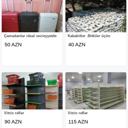
Çamadanlar ideal vezieyyetde
Kakabitlər .Bitkiler üçün
50 AZN
40 AZN
Vitrin rəflər
Vitrin rəflər
90 AZN
115 AZN