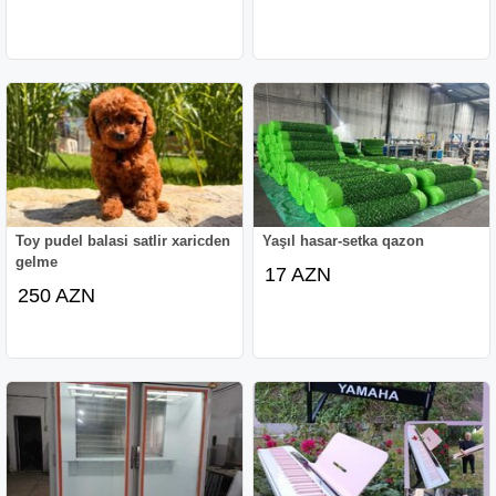
Toy pudel balasi satlir xaricden
Yaşıl hasar-setka qazon
gelme
17 AZN
250 AZN