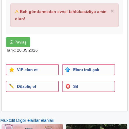
×
⚠
Beh göndərmədən əvvəl təhlükəsizliyə əmin
olun!
Paylaş
Tarix: 20.05.2026
ViP elan et
Elanı irəli çək
Düzəliş et
Sil
Müxtəlif Digər elanlar elanları