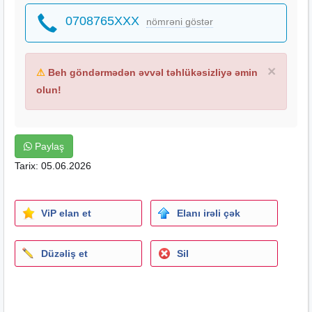
0708765XXX
nömrəni göstər
×
⚠
Beh göndərmədən əvvəl təhlükəsizliyə əmin
olun!
Paylaş
Tarix: 05.06.2026
ViP elan et
Elanı irəli çək
Düzəliş et
Sil