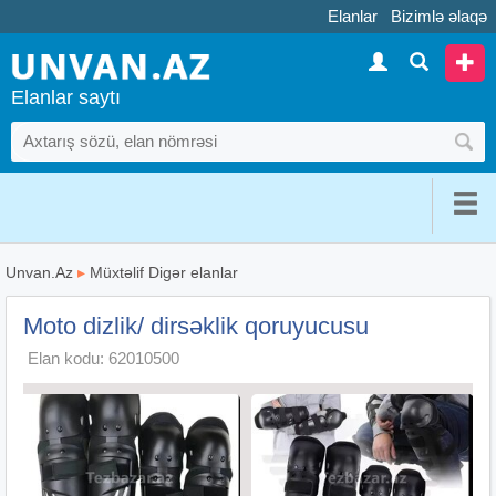
Elanlar
Bizimlə əlaqə
Elanlar saytı
Unvan.Az
▸
Müxtəlif Digər elanlar
Moto dizlik/ dirsəklik qoruyucusu
Elan kodu: 62010500