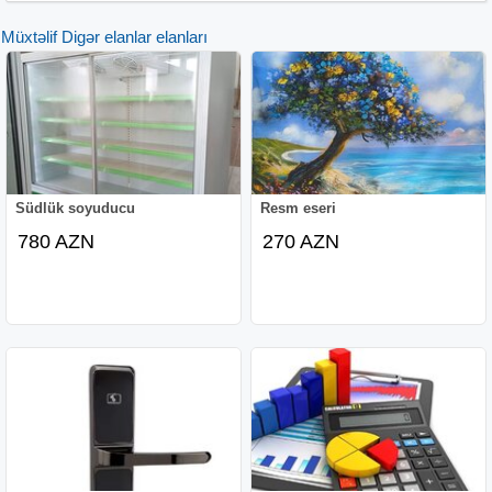
Müxtəlif Digər elanlar elanları
Südlük soyuducu
Resm eseri
780 AZN
270 AZN