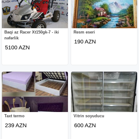
Baqi az Racer Xt150gk-7 - iki
Resm eseri
nəfərlik
190 AZN
5100 AZN
Taxt termo
Vitrin soyuducu
239 AZN
600 AZN