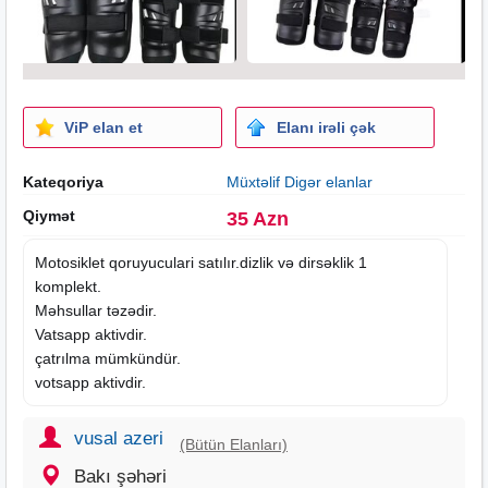
ViP elan et
Elanı irəli çək
Kateqoriya
Müxtəlif Digər elanlar
Qiymət
35 Azn
Motosiklet qoruyuculari satılır.dizlik və dirsəklik 1
komplekt.
Məhsullar təzədir.
Vatsapp aktivdir.
çatrılma mümkündür.
votsapp aktivdir.
vusal azeri
(Bütün Elanları)
Bakı şəhəri