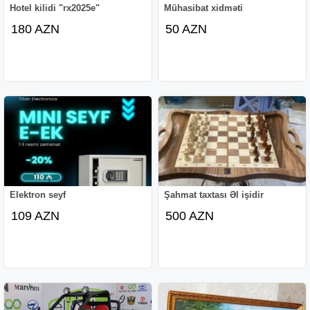
Hotel kilidi "rx2025e"
Mühasibat xidməti
180 AZN
50 AZN
Elektron seyf
Şahmat taxtası Əl işidir
109 AZN
500 AZN