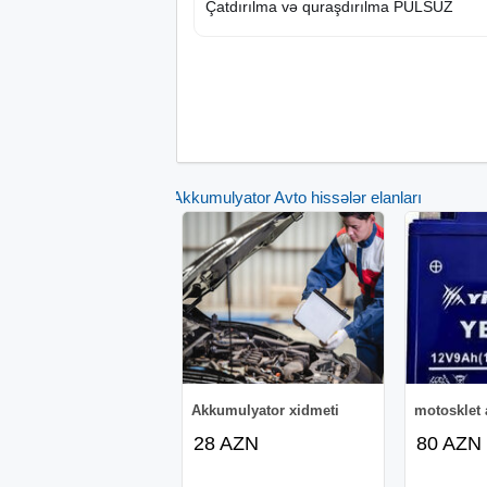
Çatdırılma və quraşdırılma PULSUZ
Diaqnostika PULSUZ
Əlavə güclə Peşəkar Dəyişdirmə.
Avtomobilin işə salınması ilə bağlı akses
Akkumulyator Avto hissələr elanları
İstənilən ödəniş forması
Bütün akkumulyatorlar təzədir
ƏDV ilə bank köçürməsi ilə işləyirik
Hər bir müştəriyə fərdi yanaşma
İstənilən ödəniş forması, biz ƏDV ilə işləy
Akkumulyator xidmeti
motosklet
Şəbəkəmizə batareyalar daxildir:
28 AZN
80 AZN
Maşınlar