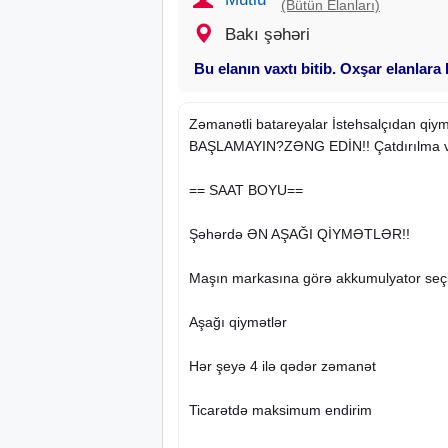
(Bütün Elanları)
Bakı şəhəri
Bu elanın vaxtı bitib. Oxşar elanlara
Zəmanətli batareyalar İstehsalçıdan qiym
BAŞLAMAYIN?ZƏNG EDİN!! Çatdırılma v
==
SAAT
BOYU==
Şəhərdə ƏN AŞAĞI QİYMƏTLƏR!!
Maşın markasına görə akkumulyator seç
Aşağı qiymətlər
Hər şeyə 4 ilə qədər zəmanət
Ticarətdə maksimum endirim