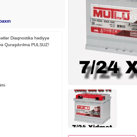
 baxın
ətlər Diaqnostika hədiyyə
ə Quraşdırılma PULSUZ!
imi