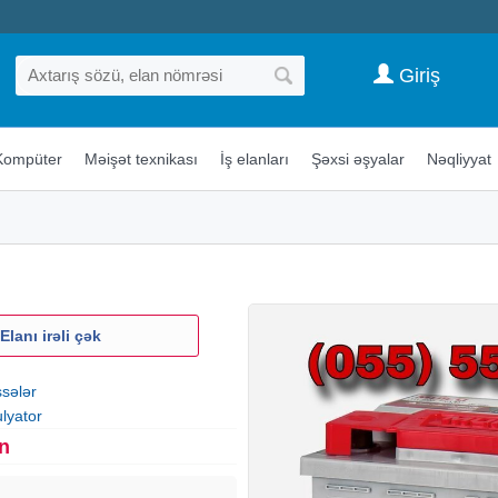
Giriş
Kompüter
Məişət texnikası
İş elanları
Şəxsi əşyalar
Nəqliyyat
Elanı irəli çək
ssələr
lyator
n