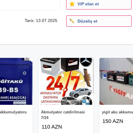
ViP elan et
Tarix: 13.07.2025
Düzəliş et
uarlar
irik!
 akkumulyatoru
Akmulyator catdirilmasi
yigit aku akkumu
7/24
150 AZN
110 AZN