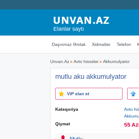
Elanlar saytı
Daşınmaz Əmlak
Xidmətlər
Telefon
Unvan.Az
▸
Avto hissələr
▸
Akkumulyator
mutlu aku akkumulyator
ViP elan et
Kateqoriya
Avto hi
Akkumu
Qiymət
55 Az
Mutlu