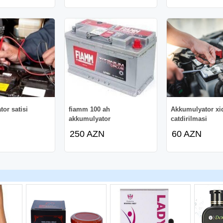
or satisi
fiamm 100 ah
Akkumulyator xi
akkumulyator
catdirilmasi
n böyük akkumulyator çeşidi.
250 AZN
60 AZN
ə təzədir!
rlar (Avtomobil. Yük
) 40 50 60 75 80 95 100 140
sürücülərimiz isə sifarişinizi