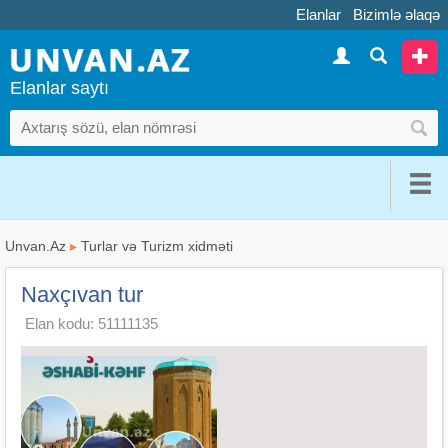
Elanlar
Bizimlə əlaqə
Elanlar saytı
Unvan.Az
▸
Turlar və Turizm xidməti
Naxçıvan tur
Elan kodu: 51111135