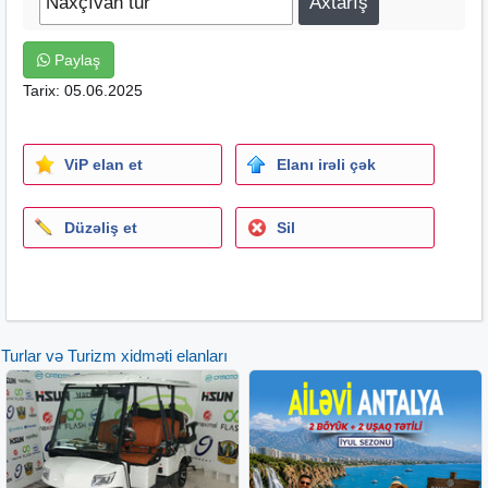
Paylaş
Tarix: 05.06.2025
ViP elan et
Elanı irəli çək
Düzəliş et
Sil
Turlar və Turizm xidməti elanları