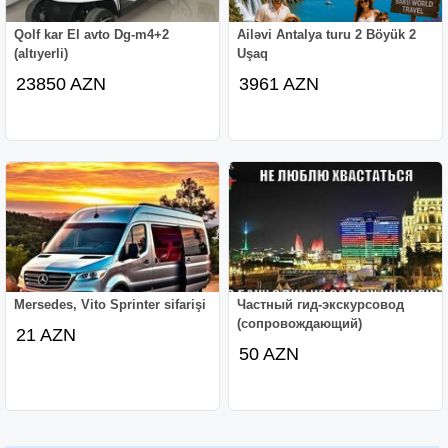
Qolf kar El avto Dg-m4+2
Ailəvi Antalya turu 2 Böyük 2
(altıyerli)
Uşaq
23850 AZN
3961 AZN
Mersedes, Vito Sprinter sifarişi
Частный гид-экскурсовод
(сопровождающий)
21 AZN
50 AZN