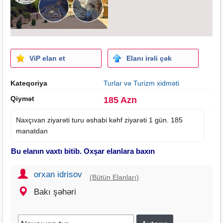
ViP elan et
Elanı irəli çək
Kateqoriya
Turlar və Turizm xidməti
Qiymət
185 Azn
Naxçıvan ziyarəti turu əshabi kəhf ziyarəti 1 gün. 185
manatdan
Bu elanın vaxtı bitib. Oxşar elanlara baxın
orxan idrisov
(Bütün Elanları)
Bakı şəhəri