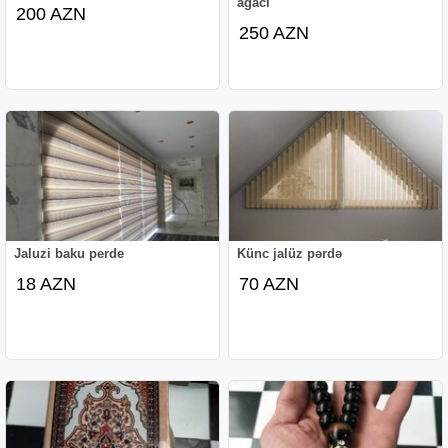
ağacı
200 AZN
250 AZN
Jaluzi baku perde
Künc jalüz pərdə
18 AZN
70 AZN