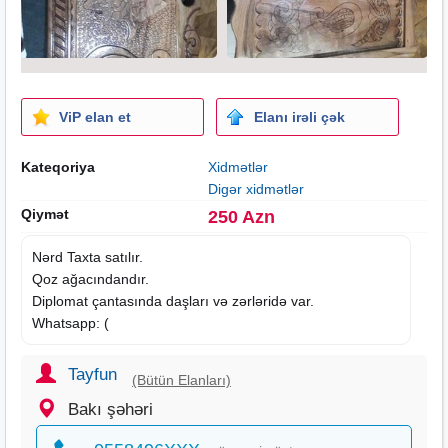
ViP elan et
Elanı irəli çək
Kateqoriya
Xidmətlər
Digər xidmətlər
Qiymət
250 Azn
Nərd Taxta satılır.
Qoz ağacındandır.
Diplomat çantasında daşları və zərləridə var.
Whatsapp: (
Tayfun
(Bütün Elanları)
Bakı şəhəri