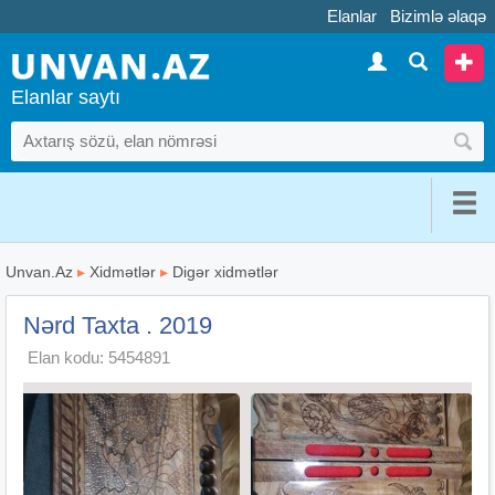
Elanlar
Bizimlə əlaqə
Elanlar saytı
Unvan.Az
▸
Xidmətlər
▸
Digər xidmətlər
Nərd Taxta . 2019
Elan kodu: 5454891