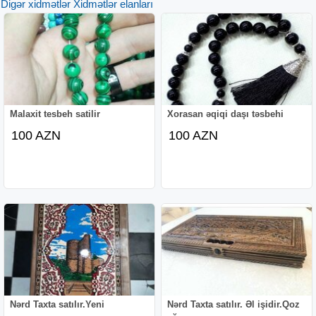
Digər xidmətlər Xidmətlər elanları
Malaxit tesbeh satilir
Xorasan əqiqi daşı təsbehi
100 AZN
100 AZN
Nərd Taxta satılır.Yeni
Nərd Taxta satılır. Əl işidir.Qoz