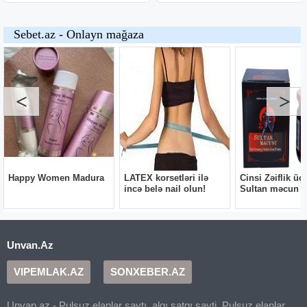
Unvan.Az
VIPEMLAK.AZ
SONXEBER.AZ
Unvan.az - Pulsuz elanlar saytı, alqı satqı sayti, Pulsuz elanlar