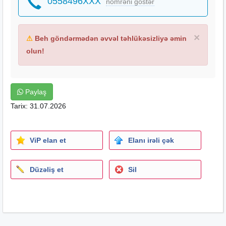
0558496XXX
nömrəni göstər
×
⚠
Beh göndərmədən əvvəl təhlükəsizliyə əmin
olun!
Paylaş
Tarix: 31.07.2026
ViP elan et
Elanı irəli çək
Düzəliş et
Sil