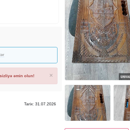
tər
×
izliyə əmin olun!
Tarix: 31.07.2026