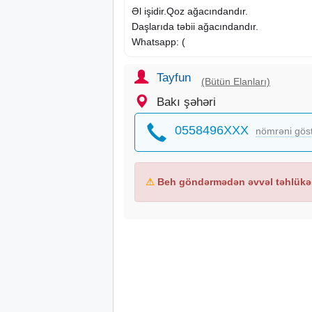
Əl işidir.Qoz ağacındandır.
Daşlarıda təbii ağacındandır.
Whatsapp: (
Tayfun
(Bütün Elanları)
Bakı şəhəri
0558496XXX
nömrəni gös
⚠
Beh göndərmədən əvvəl təhlükəs