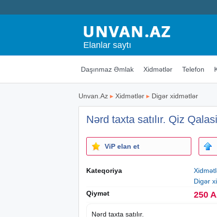
Elanlar saytı
Daşınmaz Əmlak
Xidmətlər
Telefon
Unvan.Az
▸
Xidmətlər
▸
Digər xidmətlər
Nərd taxta satılır. Qiz Qalas
ViP elan et
Kateqoriya
Xidmətl
Digər x
Qiymət
250 
Nərd taxta satılır.