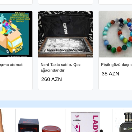
şıma xidməti
Nərd Taxta satılır. Qoz
Pişik gözü daşı 
ağacındandır
35 AZN
260 AZN