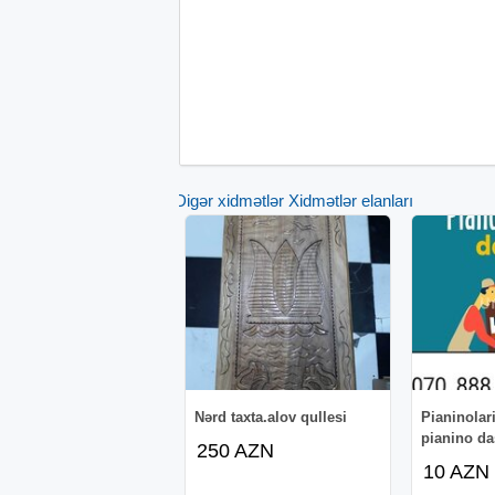
Digər xidmətlər Xidmətlər elanları
Nərd taxta.alov qullesi
Pianinolar
pianino d
250 AZN
10 AZN