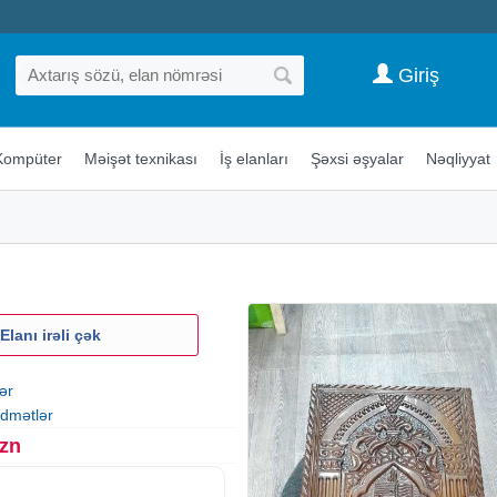
Giriş
Kompüter
Məişət texnikası
İş elanları
Şəxsi əşyalar
Nəqliyyat
i
Elanı irəli çək
ər
idmətlər
Azn