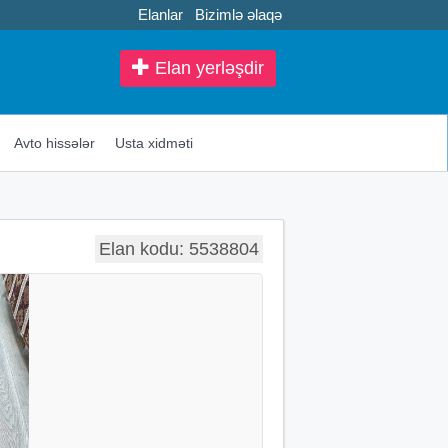
Elanlar
Bizimlə əlaqə
Elan yerləşdir
Avto hissələr
Usta xidməti
Elan kodu: 5538804