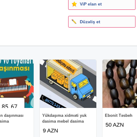
ViP elan et
Düzəliş et
in daşınması
Yükdaşıma xidməti yuk
Ebonit Təsbeh
asima
dasima mebel dasima
50 AZN
9 AZN