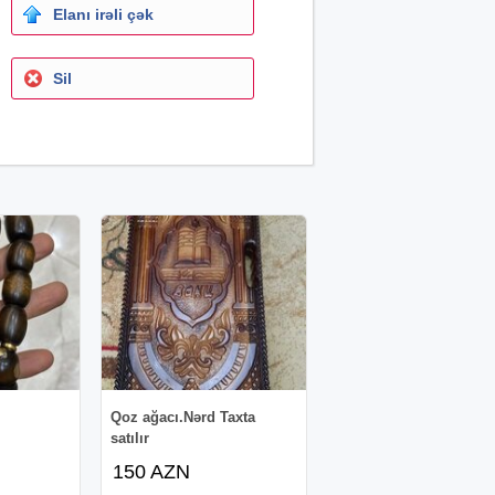
Elanı irəli çək
Sil
Qoz ağacı.Nərd Taxta
satılır
150 AZN