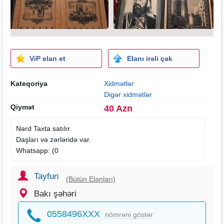
ViP elan et
Elanı irəli çək
Kateqoriya
Xidmətlər
Digər xidmətlər
Qiymət
40 Azn
Nərd Taxta satılır.
Daşları və zərləridə var.
Whatsapp: (0
Tayfun
(Bütün Elanları)
Bakı şəhəri
0558496XXX
nömrəni göstər