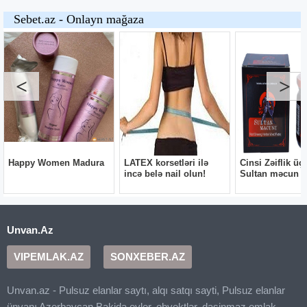
Unvan.Az
VIPEMLAK.AZ
SONXEBER.AZ
Unvan.az - Pulsuz elanlar saytı, alqı satqı sayti, Pulsuz elanlar
ünvanı Azerbaycan Bakida evler, obyektlər, dasinmaz emlak,