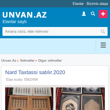
Elanlar
Bizimlə əlaqə
Elanlar saytı
Unvan.Az
▸
Xidmətlər
▸
Digər xidmətlər
Nərd Taxtassi satılır.2020
Elan kodu: 5562494