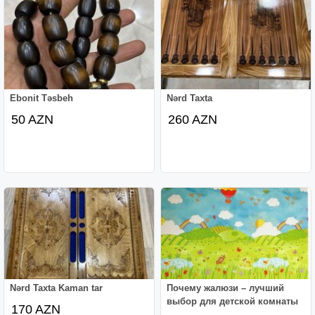
Ebonit Təsbeh
Nərd Taxta
50 AZN
260 AZN
Nərd Taxta Kaman tar
Почему жалюзи – лучший
выбор для детской комнаты
170 AZN