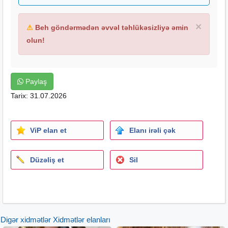
×
⚠
Beh göndərmədən əvvəl təhlükəsizliyə əmin
olun!
Paylaş
Tarix: 31.07.2026
ViP elan et
Elanı irəli çək
Düzəliş et
Sil
Digər xidmətlər Xidmətlər elanları