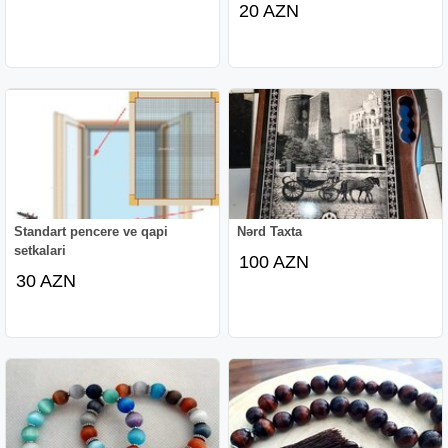
20 AZN
Standart pencere ve qapi
Nərd Taxta
setkalari
100 AZN
30 AZN