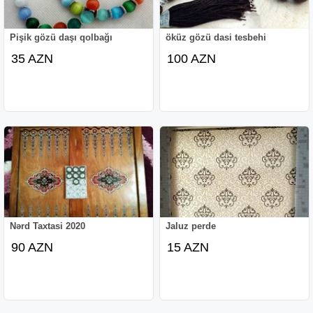
Pişik gözü daşı qolbağı
öküz gözü dasi tesbehi
35 AZN
100 AZN
Nərd Taxtasi 2020
Jaluz perde
90 AZN
15 AZN