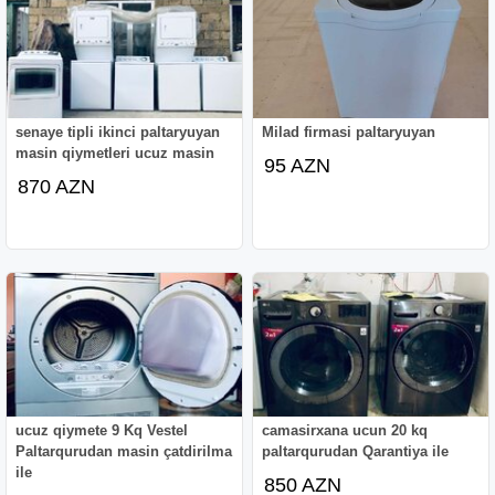
senaye tipli ikinci paltaryuyan
Milad firmasi paltaryuyan
masin qiymetleri ucuz masin
95 AZN
870 AZN
ucuz qiymete 9 Kq Vestel
camasirxana ucun 20 kq
Paltarqurudan masin çatdirilma
paltarqurudan Qarantiya ile
ile
850 AZN