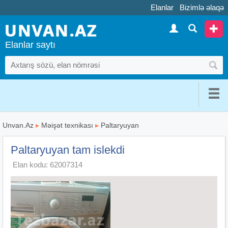
Elanlar
Bizimlə əlaqə
Elanlar saytı
Unvan.Az
▸
Məişət texnikası
▸
Paltaryuyan
Paltaryuyan tam islekdi
Elan kodu: 62007314