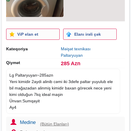
ViP elan et
Elanı irəli çək
Kateqoriya
Məişət texnikası
Paltaryuyan
Qiymət
285 Azn
Lg Paltaryuyan~285azn
Yeni kimidir 2aydi alinib cəmi iki 3defe paltar yuyulub ele
bil mağazadan alinmiş kimidir baxan görecek nece yeni
kimi olduğun 7kq ideal maşin
Ünvan:Sumqayit
Ay4
Medine
(Bütün Elanları)