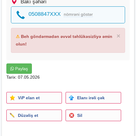
Bakı şəhəri
0508847XXX
nömrəni göstər
×
⚠
Beh göndərmədən əvvəl təhlükəsizliyə əmin
olun!
Paylaş
Tarix: 07.05.2026
ViP elan et
Elanı irəli çək
Düzəliş et
Sil