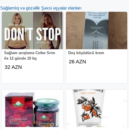
Sağlamlıq və gözəllik Şəxsi əşyalar elanları
Sağlam arıqlama Cofee Srim
Doş böyüdücü krem
ilə 12 gündə 10 kq
26 AZN
32 AZN