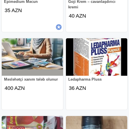
Epimedium Məcun
Goji Krem – cavanlaşdırıcı
kremi
35 AZN
40 AZN
Məsləhətçi xanım tələb olunur
Ledapharma Pluss
400 AZN
36 AZN