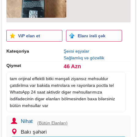
ViP elan et
Elanı irəli çək
Kateqoriya
Şəxsi əşyalar
Sağlamlıq və gözəllik
Qiymət
46 Azn
tam orijinal effektli bitki mənşəli ziyansız mehsuldur
çatdirilma var bakida metrolara ve rayonlara poctla tel
WhatsApp 24
saat
aktivdir digər məhsullarımıza
isdifadecinin digər
elanları
bölmesinden baxa bilərsiniz
bütün mehsullar var
Nihat
(Bütün Elanları)
Bakı şəhəri