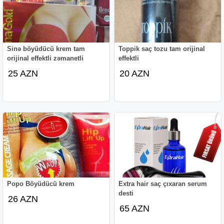
Sinə böyüdücü krem tam
Toppik saç tozu tam orijinal
orijinal effektli zəmanetli
effektli
25 AZN
20 AZN
Popo Böyüdücü krem
Extra hair saç çıxaran serum
desti
26 AZN
65 AZN