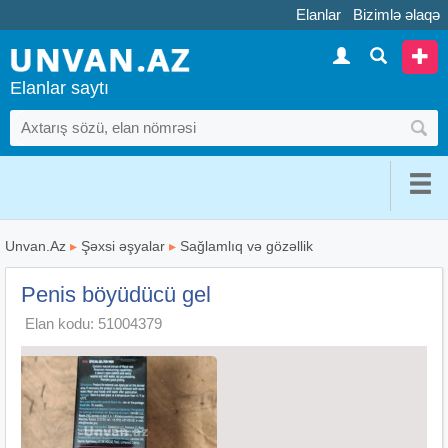
Elanlar
Bizimlə əlaqə
Elanlar saytı
Unvan.Az
▸
Şəxsi əşyalar
▸
Sağlamlıq və gözəllik
Penis böyüdücü gel
Elan kodu: 51004379