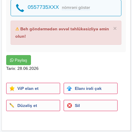
0557735XXX
nömrəni göstər
×
⚠
Beh göndərmədən əvvəl təhlükəsizliyə əmin
olun!
Paylaş
Tarix: 28.06.2026
ViP elan et
Elanı irəli çək
Düzəliş et
Sil