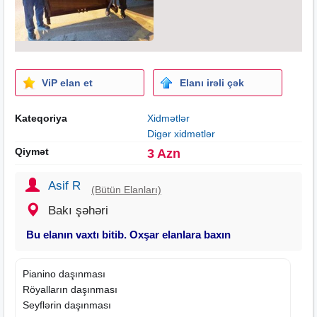
ViP elan et
Elanı irəli çək
Kateqoriya
Xidmətlər
Digər xidmətlər
Qiymət
3 Azn
Asif R
(Bütün Elanları)
Bakı şəhəri
Bu elanın vaxtı bitib. Oxşar elanlara baxın
Pianino daşınması
Röyalların daşınması
Seyflərin daşınması