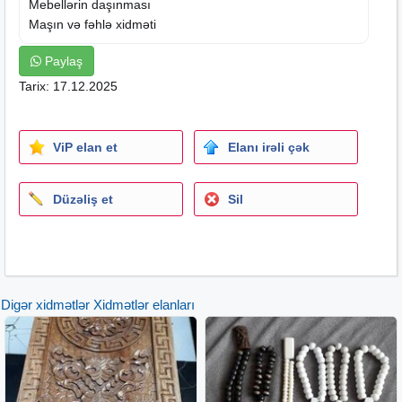
Mebellərin daşınması
Maşın və fəhlə xidməti
Paylaş
Tarix: 17.12.2025
ViP elan et
Elanı irəli çək
Düzəliş et
Sil
Digər xidmətlər Xidmətlər elanları