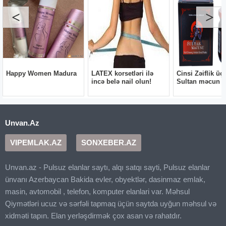
Unvan.Az
VIPEMLAK.AZ
SONXEBER.AZ
Unvan.az - Pulsuz elanlar saytı, alqı satqı sayti, Pulsuz elanlar
ünvanı Azerbaycan Bakida evler, obyektlər, dasinmaz emlak,
masin, avtomobil , telefon, komputer elanlari var. Məhsul
Qiymətləri ucuz və sərfəli tapmaq üçün saytda uyğun məhsul və
xidməti tapın. Elan yerləşdirmək çox asan və rahatdır.