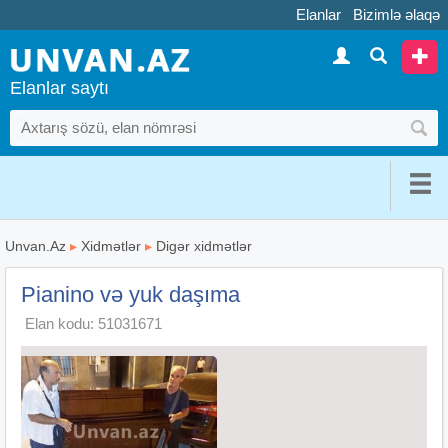
Elanlar
Bizimlə əlaqə
Elanlar saytı
Unvan.Az
▸
Xidmətlər
▸
Digər xidmətlər
Pianino və yuk daşıma
Elan kodu: 51031671