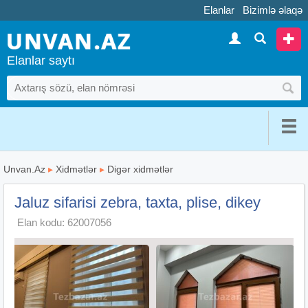
Elanlar
Bizimlə əlaqə
Elanlar saytı
Unvan.Az
▸
Xidmətlər
▸
Digər xidmətlər
Jaluz sifarisi zebra, taxta, plise, dikey
Elan kodu: 62007056