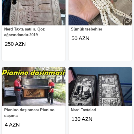
Nərd Taxta satılır. Qoz
Sümük təsbehler
ağacındandır.2019
50 AZN
250 AZN
Pianino daşınması.Pianino
Nərd Taxtalari
daşıma
130 AZN
4 AZN