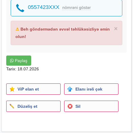
0557423XXX
nömrəni göstər
×
⚠
Beh göndərmədən əvvəl təhlükəsizliyə əmin
olun!
Paylaş
Tarix: 18.07.2026
ViP elan et
Elanı irəli çək
Düzəliş et
Sil