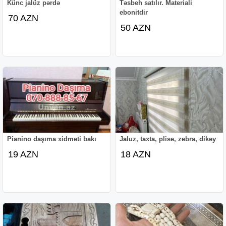
Künc jalüz pərdə
Təsbeh satılır. Materiali
ebonitdir
70 AZN
50 AZN
Pianino daşıma xidməti bakı
Jaluz, taxta, plise, zebra, dikey
19 AZN
18 AZN