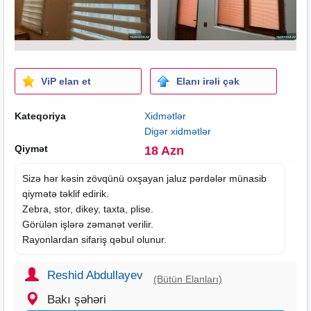
ViP elan et
Elanı irəli çək
Kateqoriya
Xidmətlər
Digər xidmətlər
Qiymət
18 Azn
Sizə hər kəsin zövqünü oxşayan
jaluz
pərdələr münasib
qiymətə təklif edirik.
Zebra, stor, dikey, taxta, plise.
Görülən işlərə zəmanət verilir.
Rayonlardan sifariş qəbul olunur.
Reshid Abdullayev
(Bütün Elanları)
Bakı şəhəri