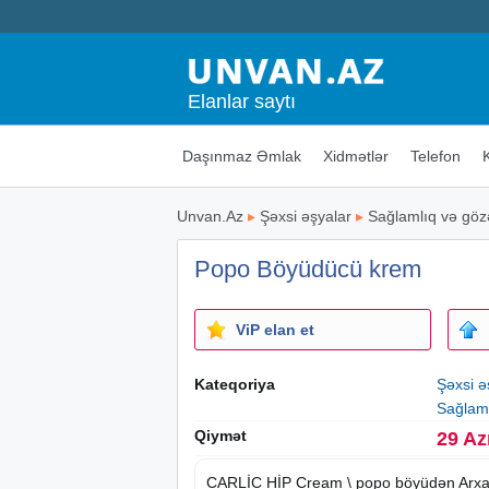
Elanlar saytı
Daşınmaz Əmlak
Xidmətlər
Telefon
Unvan.Az
▸
Şəxsi əşyalar
▸
Sağlamlıq və gözə
Popo Böyüdücü krem
ViP elan et
Kateqoriya
Şəxsi ə
Sağlaml
Qiymət
29 Az
CARLİC HİP Cream \ popo böyüdən Arxa