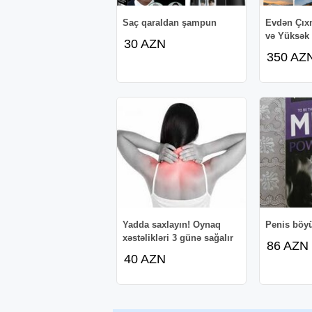
Saç qaraldan şampun
Evdən Çıx
və Yüksək
30 AZN
350 AZ
Yadda saxlayın! Oynaq
Penis böy
xəstəlikləri 3 günə sağalır
86 AZN
40 AZN