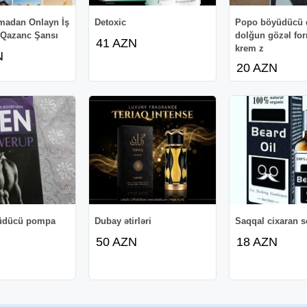
madan Onlayn İş
Detoxic
Popo böyüdücü 
 Qazanc Şansı
dolğun gözəl for
41 AZN
krem z
N
20 AZN
üdücü pompa
Dubay ətirləri
Saqqal cixaran 
50 AZN
18 AZN