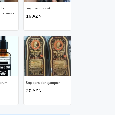
dik
Saç tozu toppik
ma verici
19 AZN
serum
Saç qaraldan şampun
20 AZN