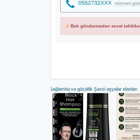
0552732XXX
nömrəni gös
⚠
Beh göndərmədən əvvəl təhlükəs
Sağlamlıq və gözəllik Şəxsi əşyalar elanları