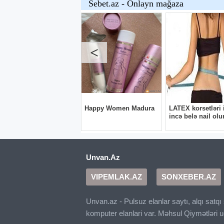
Unvan.Az
VIPEMLAK.AZ
SONXEBER.AZ
Unvan.az - Pulsuz elanlar saytı, alqı satq
komputer elanlari var. Məhsul Qiymətləri 