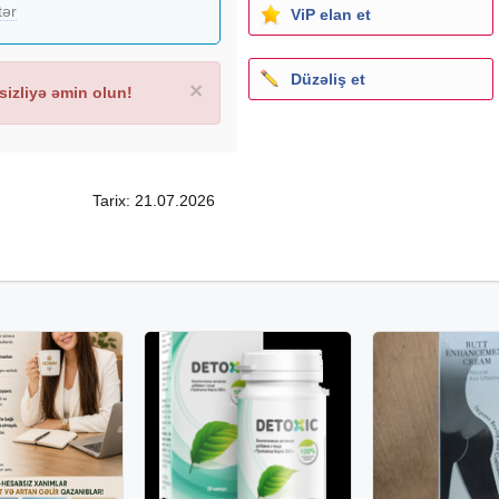
tər
ViP elan et
Düzəliş et
×
izliyə əmin olun!
Tarix: 21.07.2026