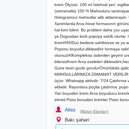
krem Ölçüsü: 100 ml İstehsal yeri: ingiltə
(zəmanətlə) 100 % Məhsulunu tanimaya
Hologramsız məhsullar alib aldanmayin. 
Xanimlarda Arxa hisse formasının görünü
hal kimi bilinir. Bu problem daha çox uş
ya Dogusdan kicik popoya sahib olurlar
krem￼￼Duz bedene sahibsizse ve ya ar
Poponu boyudur,diklewdirir formaya salir
olursuz￼Kompleksiz isdenilen geyimi urek
bilersizKrem Arxa ezeleleri diklewdirir
Gune tesiri gozle gorulurÖmürlükdü qalic
MƏHSULLARIMIZA ZƏMANƏT VERİLİR Əla
üçün: Whatsapp aktivdir. 7/24 Çatdırma 
əldədir. Rayonlara poçtla çatdırma .popo 
Yan boyuden krem Arxa boyuducu kremle
etmeli Popo boyuden kremler Popo boyude
Hip Lift Up krem kullananlar Yan boyutm
Altez
(Bütün Elanları)
elanlar
Bakı şəhəri