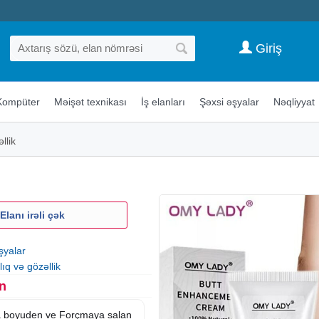
Giriş
Kompüter
Məişət texnikası
İş elanları
Şəxsi əşyalar
Nəqliyyat
llik
Elanı irəli çək
şyalar
ıq və gözəllik
n
 boyuden ve Forçmaya salan