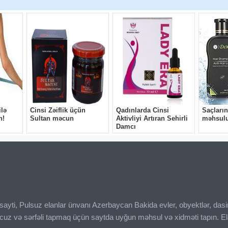
ı sayti, Pulsuz elanlar ünvanı Azerbaycan Bakida evler, obyektlər, das
ucuz və sərfəli tapmaq üçün saytda uyğun məhsul və xidməti tapın. El