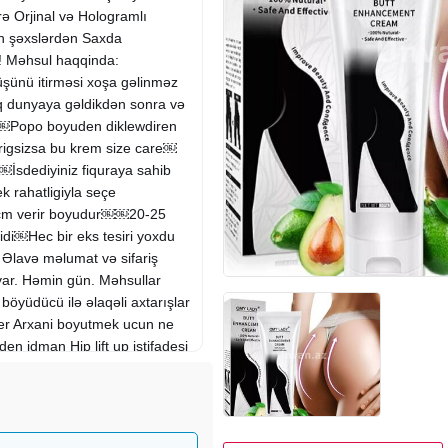
rə Orjinal və Hologramlı
n şəxslərdən Saxda
! Məhsul haqqinda:
şünü itirməsi xoşa gəlinməz
aq dunyaya gəldikdən sonra və
. ￼Popo boyuden diklewdiren
igsizsa bu krem size care￼
￼İsdediyiniz fiquraya sahib
 rahatligiyla seçe
,hecm verir boyudur￼￼20-25
idi￼Hec bir eks tesiri yoxdu
və məlumat və sifariş
var. Həmin gün. Məhsullar
böyüdücü ilə əlaqəli axtarışlar
r Arxani boyutmek ucun ne
n idman Hip lift up istifadesi
ek