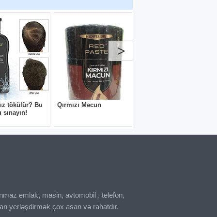
inmaz emlak, masin, avtomobil , telefon,
an yerləşdirmək çox asan və rahatdır.