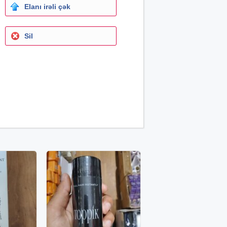
Elanı irəli çək
Sil