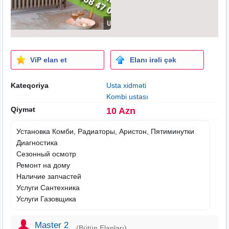
ViP elan et
Elanı irəli çək
Kateqoriya
Usta xidməti
Kombi ustası
Qiymət
10 Azn
Установка Комби, Радиаторы, Аристон, Пятиминутки
Диагностика
Сезонный осмотр
Ремонт на дому
Наличие запчастей
Услуги Сантехника
Услуги Газовщика
Master 2
(Bütün Elanları)