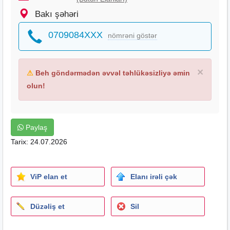
Bakı şəhəri
0709084XXX
nömrəni göstər
×
⚠
Beh göndərmədən əvvəl təhlükəsizliyə əmin
olun!
Paylaş
Tarix: 24.07.2026
ViP elan et
Elanı irəli çək
Düzəliş et
Sil