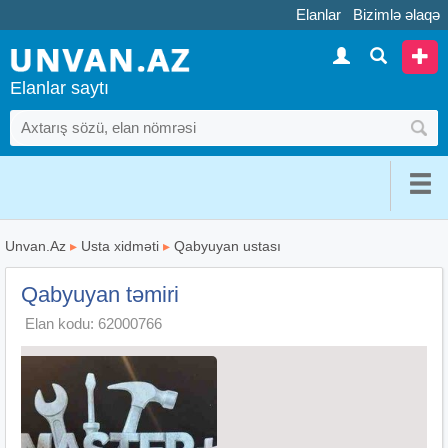
Elanlar
Bizimlə əlaqə
Elanlar saytı
Unvan.Az
▸
Usta xidməti
▸
Qabyuyan ustası
Qabyuyan təmiri
Elan kodu: 62000766