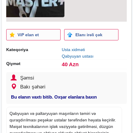
ViP elan et
Elanı irəli çək
Kateqoriya
Usta xidməti
Qabyuyan ustası
Qiymət
40 Azn
Şəmsi
Bakı şəhəri
Bu elanın vaxtı bitib. Oxşar elanlara baxın
Qabyuyan və paltaryuyan maşınların təmiri və
quraşdırılması peşəkar ustalar tərəfindən həyata keçirilir.
Məişət texnikalarının işlək vəziyyətə gətirilməsi, düzgün
quraşdırılması və ehtiyac olduqda
ehtiyat hissələrinin