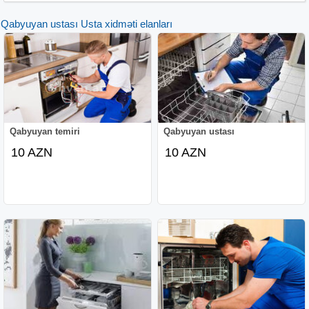
- Usta tərəfindən məsuliyyətli və diqqətli yanaşma
Qabyuyan ustası Usta xidməti elanları
- Müştəri məmnuniyyətinə yönəlmiş xidmət
- Usta çağırışı üçün WhatsApp və telefon vasitəsilə əlaqə
imkanı
Qabyuyan temiri
Qabyuyan ustası
10 AZN
10 AZN