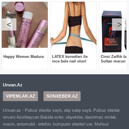
Unvan.Az
VIPEMLAK.AZ
SONXEBER.AZ
Unvan.az - Pulsuz elanlar saytı, alqı satqı sayti, Pulsuz elanlar
ünvanı Azerbaycan Bakida evler, obyektlər, dasinmaz emlak,
masin, avtomobil , telefon, komputer elanlari var. Məhsul