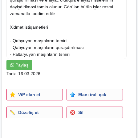
dəyişdirilməsi təmin olunur. Görülən bütün işlər rəsmi
zəmanətlə təqdim edilir.
Xidmət istiqamətləri
- Qabyuyan maşınların təmiri
- Qabyuyan maşınların quraşdırılması
- Paltaryuyan maşınların təmiri
- Paltaryuyan maşınların quraşdırılması
Paylaş
Tarix: 16.03.2026
İstifadə olunan materiallar və iş prinsipi
- Orijinal ehtiyat hissələri ilə təmir işləri
ViP elan et
Elanı irəli çək
- Səliqəli və təmiz iş icrası
- Avadanlığın düzgün və təhlükəsiz quraşdırılması
- Texniki baxış və nasazlığın aradan qaldırılması
Düzəliş et
Sil
Zəmanət və xidmət keyfiyyəti
- Görülən işlərə 1 il rəsmi zəmanət talonu