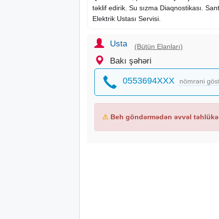
təklif edirik. Su sızma Diaqnostikası. San
Elektrik Ustası Servisi.
Usta
(Bütün Elanları)
Bakı şəhəri
0553694XXX
nömrəni gös
⚠
Beh göndərmədən əvvəl təhlükəs