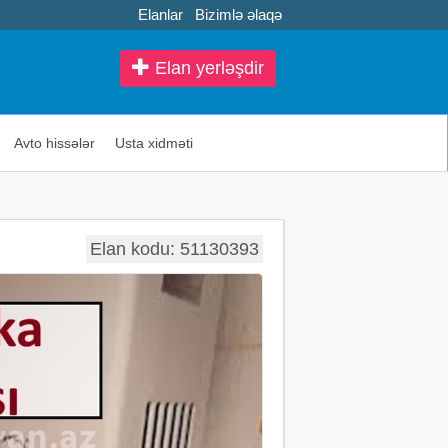
Elanlar
Bizimlə əlaqə
Elan yerləşdir
Avto hissələr
Usta xidməti
Elan kodu: 51130393