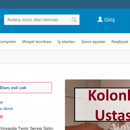
Giriş
Kompüter
Məişət texnikası
İş elanları
Şəxsi əşyalar
Nəqliyyat
Elanı irəli çək
ər
 tikinti
n
Unvanda Təmir Servisi Sizlırı