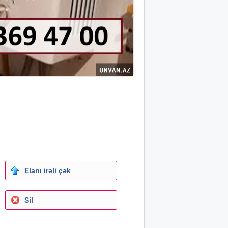
Elanı irəli çək
Sil