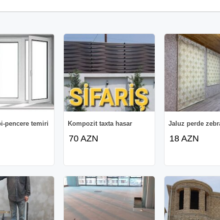
pi-pencere temiri
Kompozit taxta hasar
Jaluz perde zebr
70 AZN
18 AZN