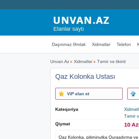
Elanlar saytı
Daşınmaz Əmlak
Xidmətlər
Telefon
Unvan.Az
▸
Xidmətlər
▸
Təmir və tikinti
Qaz Kolonka Ustası
ViP elan et
Kateqoriya
Xidmətl
Təmir və
Qiymət
10 Az
Qaz Kolonka, pitiminutka Quraşdırma və 