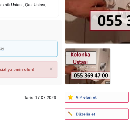
texnik Ustası, Qaz Ustası,
tər
×
izliyə əmin olun!
ViP elan et
Tarix: 17.07.2026
Düzəliş et