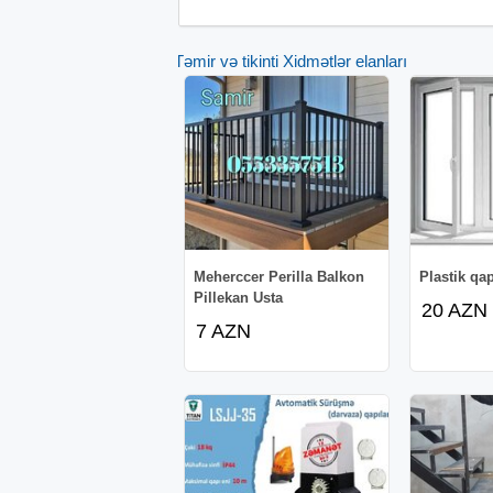
Təmir və tikinti Xidmətlər elanları
Meherccer Perilla Balkon
Plastik qa
Pillekan Usta
20 AZN
7 AZN