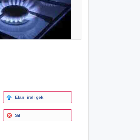
Elanı irəli çək
Sil