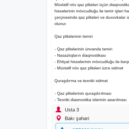
Müxtəlif növ qaz plitələri üçün diaqnostik
hissələrinin
mövcudluğu ilə təmir işləri həy
çərçivəsində qaz plitələri və duxovkalar 
olunur.
Qaz plitələrinin təmiri
- Qaz plitələrinin ünvanda təmiri
- Nasazlıqların diaqnostikası
- Ehtiyat hissələrinin mövcudluğu ilə bər
- Müxtəlif növ qaz plitələri üzrə xidmət
Quraşdırma və texniki xidmət
- Qaz plitələrinin quraşdırılması
- Texniki diaqnostika işlərinin aparılması
- Ehtiyat hissələri ilə təmir işləri
Usta 3
Bakı şəhəri
Duxovka təmiri