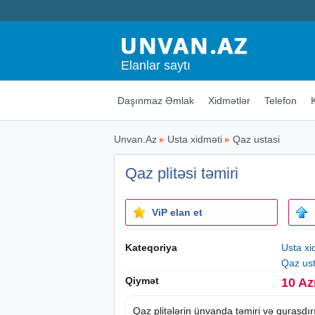
Elanlar saytı
Daşınmaz Əmlak
Xidmətlər
Telefon
Unvan.Az
▸
Usta xidməti
▸
Qaz ustasi
Qaz plitəsi təmiri
ViP elan et
Kateqoriya
Usta xi
Qaz ust
Qiymət
10 Az
Qaz plitələrin ünvanda təmiri və quraşdırı