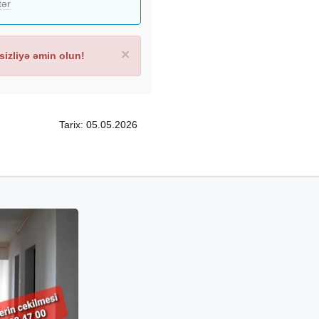
tər
×
izliyə əmin olun!
Tarix: 05.05.2026