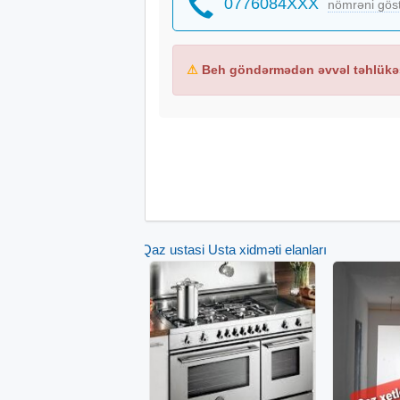
0776084XXX
nömrəni gös
- Duxovkaların təmiri
- Duxovka texniki xidmətləri
- Nasaz hissələrin dəyişdirilməsi
⚠
Beh göndərmədən əvvəl təhlükəs
Qaz ustasi Usta xidməti elanları