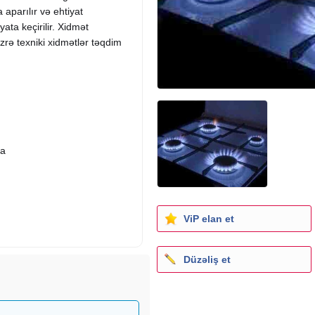
a aparılır və
ehtiyat
ata keçirilir. Xidmət
üzrə texniki xidmətlər təqdim
pa
ViP elan et
Düzəliş et