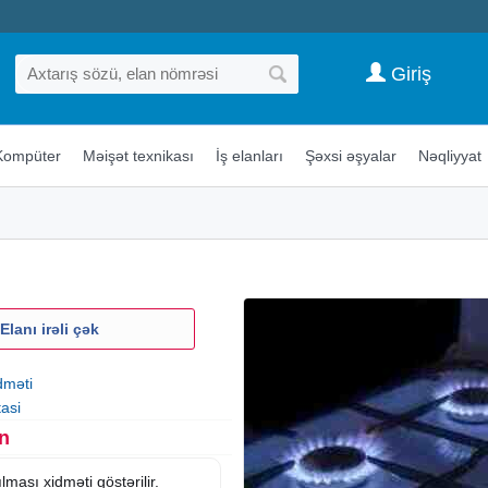
Giriş
Kompüter
Məişət texnikası
İş elanları
Şəxsi əşyalar
Nəqliyyat
Elanı irəli çək
dməti
asi
n
lması xidməti göstərilir.