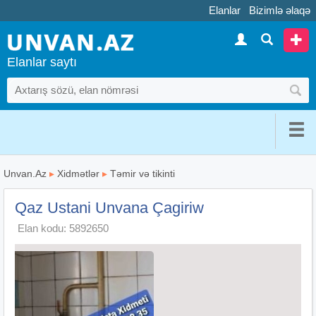
Elanlar
Bizimlə əlaqə
Elanlar saytı
Unvan.Az
▸
Xidmətlər
▸
Təmir və tikinti
Qaz Ustani Unvana Çagiriw
Elan kodu: 5892650