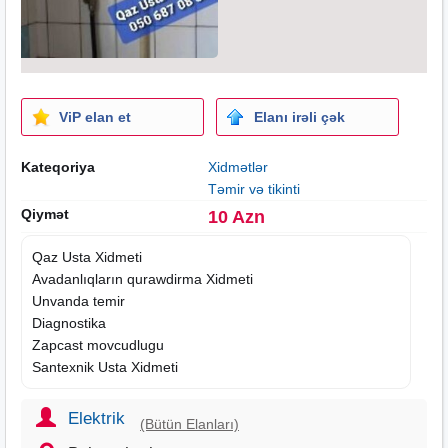
ViP elan et
Elanı irəli çək
Kateqoriya
Xidmətlər
Təmir və tikinti
Qiymət
10 Azn
Qaz Usta
Xidmeti
Avadanlıqların qurawdirma Xidmeti
Unvanda temir
Diagnostika
Zapcast movcudlugu
Santexnik Usta Xidmeti
Elektrik
(Bütün Elanları)