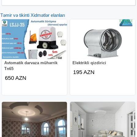
Təmir və tikinti Xidmətlər elanları
Avtomatik darvaza mühərrik
Elektrikli qizdirici
Tn65
195 AZN
650 AZN