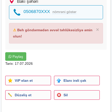
Bakı şəhəri
0506870XXX
nömrəni göstər
×
⚠
Beh göndərmədən əvvəl təhlükəsizliyə əmin
olun!
Paylaş
Tarix: 17.07.2026
ViP elan et
Elanı irəli çək
Düzəliş et
Sil