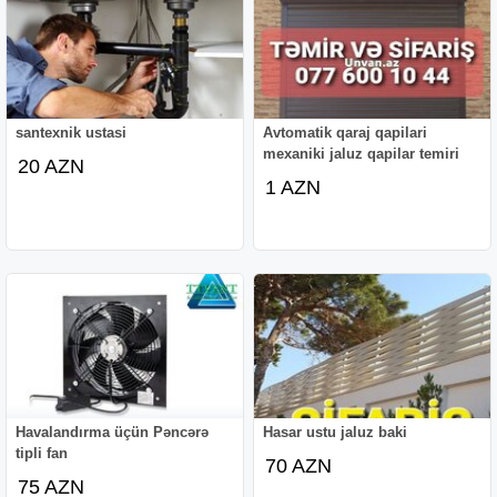
santexnik ustasi
Avtomatik qaraj qapilari
mexaniki jaluz qapilar temiri
20 AZN
1 AZN
Havalandırma üçün Pəncərə
Hasar ustu jaluz baki
tipli fan
70 AZN
75 AZN