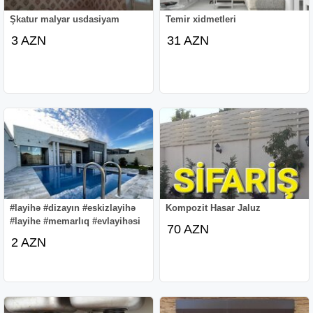
Şkatur malyar usdasiyam
Temir xidmetleri
3 AZN
31 AZN
#layihə #dizayın #eskizlayihə
Kompozit Hasar Jaluz
#layihe #memarlıq #evlayihəsi
70 AZN
2 AZN