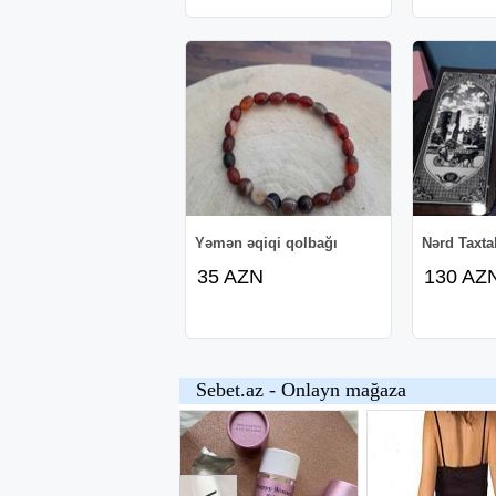
- Digər vergi hesabatlarının tərtibi və tə
- Vergi orqanları ilə yazışmalar və məslə
*Üstünlüklərimiz:*
Xidmətlərimiz tam qanunvericiliyə uyğun
vasitəsilə* həyata keçirilir.
Yəmən əqiqi qolbağı
Nərd Taxtal
- Sərfəli aylıq qiymətlər
35 AZN
130 AZ
- Dəqiqlik, konfidensiallıq və məsuliyyət
- Sahibkarın maraqlarına uyğun mühasiba
- Sərbəst və online xidmət imkanı
Xidmət əhatəsi: Bakı və bütün regionlar