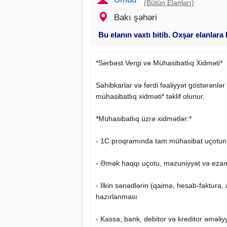
(Bütün Elanları)
Bakı şəhəri
Bu elanın vaxtı bitib. Oxşar elanlara
*Sərbəst Vergi və Mühasibatlıq Xidməti*
Sahibkarlar və fərdi fəaliyyət göstərənlə
mühasibatlıq xidməti* təklif olunur.
*Mühasibatlıq üzrə xidmətlər:*
- 1C proqramında tam mühasibat uçotun
- Əmək haqqı uçotu, məzuniyyət və eza
- İlkin sənədlərin (qaimə, hesab-faktura, 
hazırlanması
- Kassa, bank, debitor və kreditor əməliy