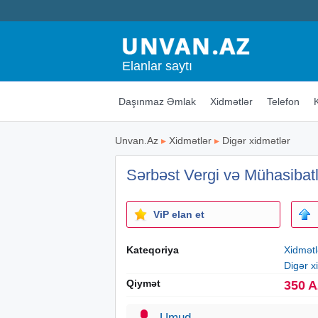
Elanlar saytı
Daşınmaz Əmlak
Xidmətlər
Telefon
Unvan.Az
▸
Xidmətlər
▸
Digər xidmətlər
Sərbəst Vergi və Mühasibatl
ViP elan et
Kateqoriya
Xidmətl
Digər x
Qiymət
350 
Umud