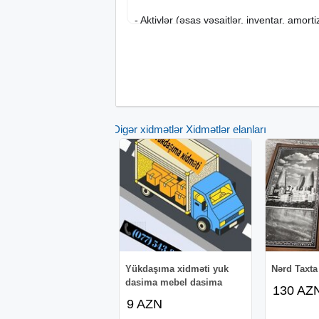
- Aktivlər (əsas vəsaitlər, inventar, amort
- Maliyyə hesabatlarının (Balans, Mənfəə
hazırlanması
- Audit və vergi yoxlamalarına hazırlıq
Digər xidmətlər Xidmətlər elanları
*Vergi üzrə xidmətlər:*
- ƏDV (Əlavə Dəyər Vergisi) bəyannamə
- ÖMV (Ödəniş Mənbəyində Vergi) bəya
- Mənfəət vergisi bəyannaməsi
- Gəlir vergisi bəyannaməsi
Yükdaşıma xidməti yuk
Nərd Taxta s
dasima mebel dasima
- Əmlak vergisi bəyannaməsi
130 AZ
9 AZN
- Vahid bəyannamə (DSMF daxil olmaqla