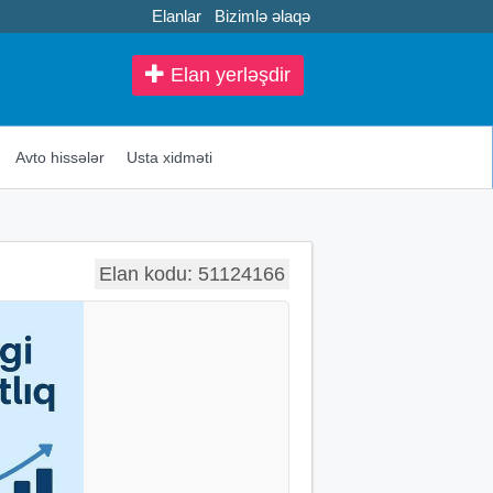
Elanlar
Bizimlə əlaqə
Elan yerləşdir
Avto hissələr
Usta xidməti
Elan kodu: 51124166