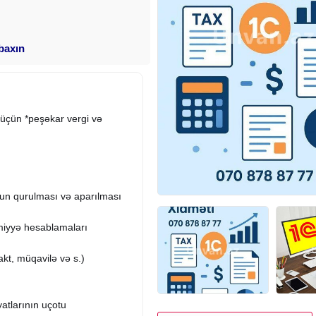
 baxın
r üçün *peşəkar vergi və
un qurulması və aparılması
miyyə hesablamaları
akt, müqavilə və s.)
yatlarının uçotu