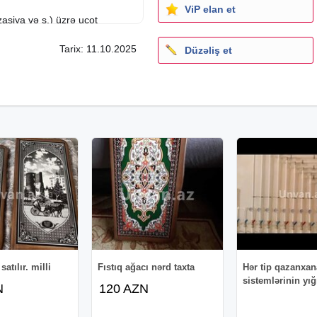
ViP elan et
izasiya və s.) üzrə uçot
Tarix: 11.10.2025
Düzəliş et
t və Zərər hesabatı və s.)
si
nnaməsi
atılır. milli
Fıstıq ağacı nərd taxta
Hər tip qazanxan
sistemlərinin yı
N
120 AZN
)