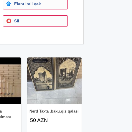
Elanı irəli çək
Sil
a
Nərd Taxta .baku.qiz qalasi
ğılması
50 AZN