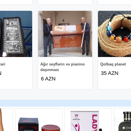
qdim edilməsi
hət xidməti
 şəkildə və *1C proqramı
ari
Ağır seyflərin və pianino
Qolbaq planet
daşınması
N
35 AZN
6 AZN
t strategiyası
 (onlayn xidmət mümkündür)