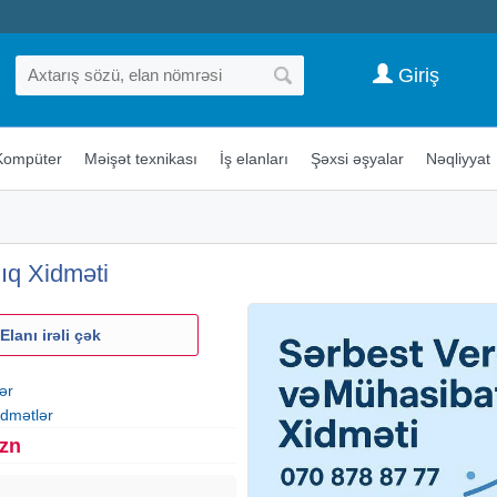
Giriş
Kompüter
Məişət texnikası
İş elanları
Şəxsi əşyalar
Nəqliyyat
ıq Xidməti
Elanı irəli çək
ər
idmətlər
Azn