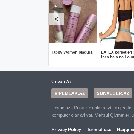
Unvan.Az
VIPEMLAK.AZ
SONXEBER.AZ
Unvan.az - Pulsuz elanlar saytı, alqı satq
komputer elanlari var. Məhsul Qiymətləri 
Privacy Policy
Term of use
Haqqım