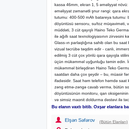
kassa 46mm, ekran 1, 5 əməliyyat növü:
əməliyyat zəmanətli şnur rəngi: qara ekr
tutumu: 400-500 mAh batareya tutumu: b
döyüntüsü sensoru, su/toz müqaviməti, v
müddəti, 3 cüt qayışlı Haino Teko Germ
ilə ağıllı saat texnologiyasının zirvəsin
Glass-ın parlaqlığına sahib olan bu saa
vizual təcrübə təqdim edir - canlı, immersi
edilmiş 3 cüt çox yönlü qara qayışla stilini
üçün mükəmməl uyğunluğu təmin edin. İnn
mükəmməl birləşdirən Haino Teko Germ
saatdan daha çox şeydir – bu, müasir f
ifadəsidir. Saat həm telefon həmdə saat k
zəng etmə-zəngə cavab vermə, bütün sos
döyüntüsünün monitoru, qan oksigeninin m
və simsiz maqnit doldurma dəstəyi ilə təc
ölçülməsi, qan təzyiqinin monitorinqi, zə
Bu elanın vaxtı bitib. Oxşar elanlara ba
və isinmə xatırlatma kimi funksiyalara ma
ürək dərəcəsi məlumatlarını toplayan ür
Elşən Səfərov
(Bütün Elanları)
həmçinin tam monitorinq sayəsində yux