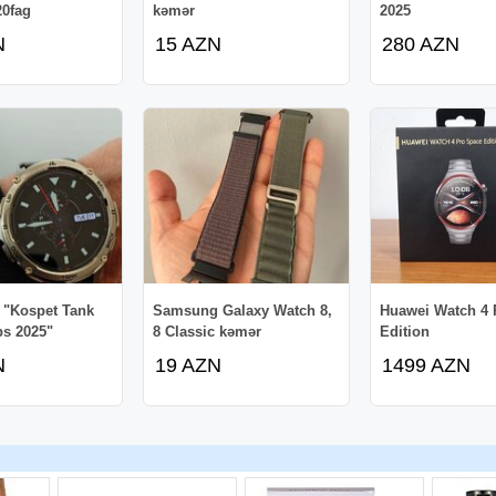
20fag
kəmər
2025
N
15 AZN
280 AZN
 "Kospet Tank
Samsung Galaxy Watch 8,
Huawei Watch 4 
ps 2025"
8 Classic kəmər
Edition
N
19 AZN
1499 AZN