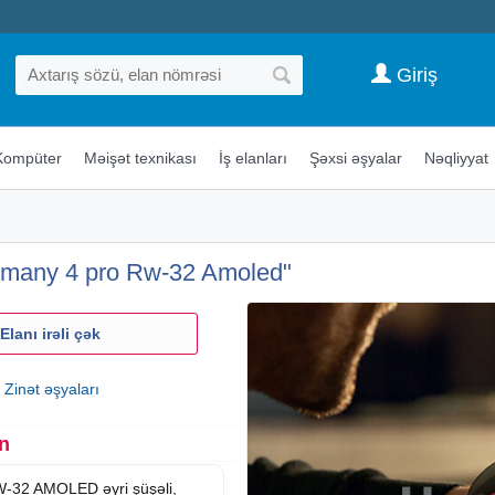
Giriş
Kompüter
Məişət texnikası
İş elanları
Şəxsi əşyalar
Nəqliyyat
rmany 4 pro Rw-32 Amoled"
Elanı irəli çək
 Zinət əşyaları
n
-32 AMOLED əyri şüşəli,