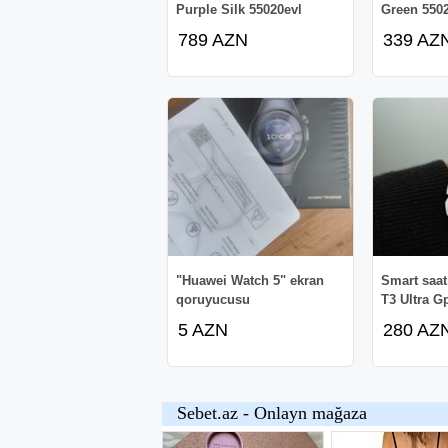
Purple Silk 55020evl
Green 550
789 AZN
339 AZ
"Huawei Watch 5" ekran
Smart saat
qoruyucusu
T3 Ultra G
5 AZN
280 AZ