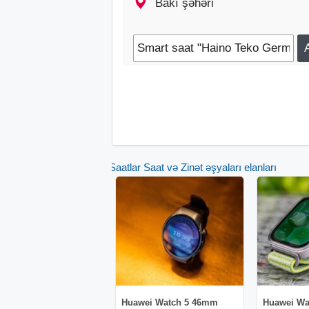
Bakı şəhəri
edir. Saatda həm də gün ərzində yandırıla
və qiymətləndirməyə imkan verən pedome
xüsusiyyətlərə əlavə olaraq, smart saat B
Saatın həmçinin musiqi, zəngli saat, hava
saniyəölçən, telefon axtarışı, daxil olan 
messencer, instagramm, skype) idarə etmə
müxtəlif idman rejimlərini, o cümlədən gə
dırmanma, basketbol, ​​futbol və s. dəstə
və idarəetmə çarxı. İki dəfə
Saatlar Saat və Zinət əşyaları elanları
Huawei Watch 5 46mm
Huawei Wat