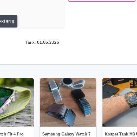
n kalorilərin sayını izləməyə
tr var. Yuxarıda qeyd olunan
luetooth zənglərini dəstəkləyir.
, təqvim, kalkulyator,
mesajlar barədə bildiriş (sms,
k imkanı var. Ağıllı saat
Tarix: 01.06.2026
zinti, qaçış, velosiped sürmə,
kləyir. Funksional yan düymələr
ch Fit 4 Pro
Samsung Galaxy Watch 7
Kospet Tank M3 