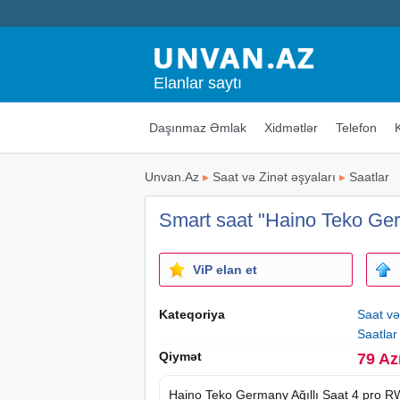
Elanlar saytı
Daşınmaz Əmlak
Xidmətlər
Telefon
Unvan.Az
▸
Saat və Zinət əşyaları
▸
Saatlar
Smart saat "Haino Teko Ge
ViP elan et
Kateqoriya
Saat və
Saatlar
Qiymət
79 Az
Haino Teko Germany Ağıllı
Saat
4 pro RW