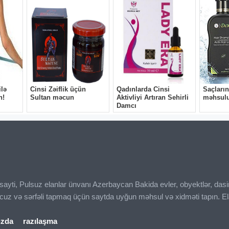
ı sayti, Pulsuz elanlar ünvanı Azerbaycan Bakida evler, obyektlər, das
ucuz və sərfəli tapmaq üçün saytda uyğun məhsul və xidməti tapın. El
ızda
razılaşma