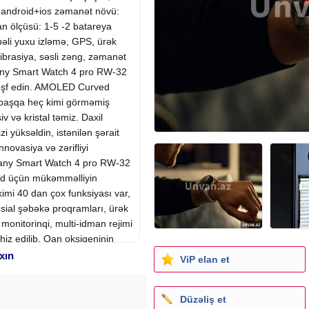
 android+ios zəmanət növü:
an ölçüsü: 1-5 -2 batareya
əli yuxu izləmə, GPS, ürək
ibrasiya, səsli zəng, zəmanət
any Smart Watch 4 pro RW-32
i kəşf edin. AMOLED Curved
t başqa heç kimi görməmiş
v və kristal təmiz. Daxil
zi yüksəldin, istənilən şərait
ovasiya və zərifliyi
any Smart Watch 4 pro RW-32
ərd üçün mükəmməlliyin
imi 40 dan çox funksiyası var,
ial şəbəkə proqramları, ürək
onitorinqi, multi-idman rejimi
hiz edilib. Qan oksigeninin
ng və mesaj xatırlatma, oturaq
xın
ViP elan et
likdir. Saatda 24 saat ərzində
ək dərəcəsi sensoru var. Model
Düzəliş et
uya nəzarət etməyə kömək