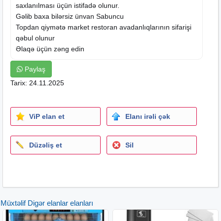
saxlanılması üçün istifadə olunur.
Gəlib baxa bilərsiz ünvan Sabuncu
Topdan qiymətə market restoran avadanlıqlarının sifarişi
qəbul olunur
Əlaqə üçün zəng edin
Paylaş
Tarix: 24.11.2025
ViP elan et
Elanı irəli çək
Düzəliş et
Sil
Müxtəlif Digər elanlar elanları