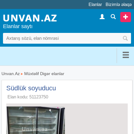
Elanlar
Bizimlə əlaqə
Elanlar saytı
Unvan.Az
▸
Müxtəlif Digər elanlar
Südlük soyuducu
Elan kodu: 51123750