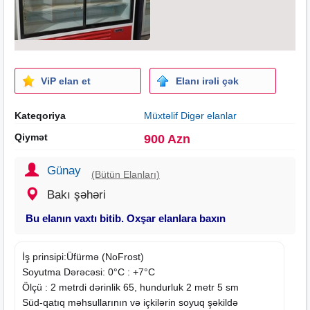
ViP elan et
Elanı irəli çək
Kateqoriya
Müxtəlif Digər elanlar
Qiymət
900 Azn
Günay
(Bütün Elanları)
Bakı şəhəri
Bu elanın vaxtı bitib. Oxşar elanlara baxın
İş prinsipi:Üfürmə (NoFrost)
Soyutma Dərəcəsi: 0°C : +7°C
Ölçü : 2 metrdi dərinlik 65, hundurluk 2 metr 5 sm
Süd-qatıq məhsullarının və içkilərin soyuq şəkildə