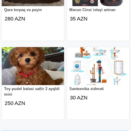
Qara torpaq və peyin
Məcun Cinsi istəyi artıran
280 AZN
35 AZN
Toy pudel balasi satlir 2 ayqldi
Santexnika xidməti
mini
30 AZN
250 AZN