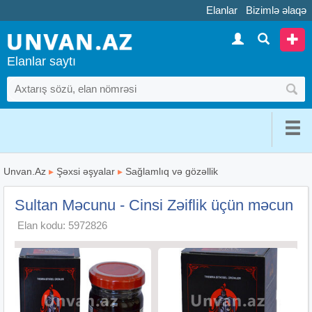
Elanlar
Bizimlə əlaqə
Elanlar saytı
Unvan.Az
▸
Şəxsi əşyalar
▸
Sağlamlıq və gözəllik
Sultan Məcunu - Cinsi Zəiflik üçün məcun
Elan kodu: 5972826