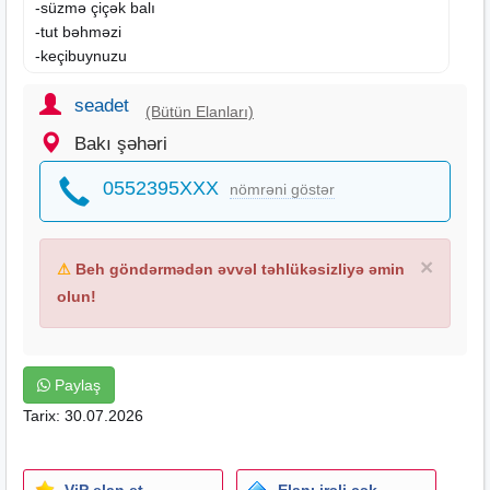
-süzmə çiçək balı
-tut bəhməzi
-keçibuynuzu
-qlükoza siropu
-zəncəfil
seadet
(Bütün Elanları)
-polen
Bakı şəhəri
-yulaf
-havlıcan bitkisi
0552395XXX
nömrəni göstər
-darçın
-epimedyum
-amerika jenşeni
×
⚠
Beh göndərmədən əvvəl təhlükəsizliyə əmin
-giciktən otu
-sibir jenşeni
olun!
-ginkobiloba
-qırmızı jenşen
-balqabaq
Paylaş
-dəmir tikanı
Tarix: 30.07.2026
-kola bitkisi
-arı südü
-lepidyum
İstifadə qaydası :
ViP elan et
Elanı irəli çək