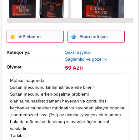
ViP elan et
Elanı irəli çək
Kateqoriya
Şəxsi əşyalar
Sağlamlıq və gözəllik
Qiymət
59 Azn
Məhsul haqqında
Sultan məcununu kimlər istifadə edə bilər ?
Sultan məcunu erkən boşalma problemi
olanlar,münasibət zamanı həyəcan və qorxu hissi
keçirənlər,münasibət müddəti və sayından şikayət edənlər
,spermatozoid sayı (%-i) az olanlar ,yaşı çox olub amma
hələ də münasibətdə olmaq istəyənlər üçün unikal
vasitədir.
Tərkibi :