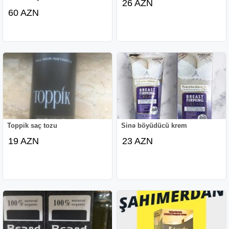
26 AZN
60 AZN
Toppik saç tozu
Sinə böyüdücü krem
19 AZN
23 AZN