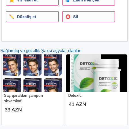
Səhərlər ac qarına yeməkdən 5-10 dəqiqə öncə və ya
cinsi əlaqədən 30-45 dəqiqə əvvəl 1 çay qaşığı (taxta və
Düzəliş et
Sil
ya plasmas qaşıqlardan istifadə məsləhətlidir) İstifadə
etməzdən əvvəl yaxşıca qarışdırın . 24
saat
ərzində bir
dəfə istifadə edilməlidir. Təsiri ilk istifadədən 20 dəqiqə
sonra özünü göstərir
Sağlamlıq və gözəllik Şəxsi əşyalar elanları
Saç qaraldan şampun
Detoxic
shvarskof
41 AZN
33 AZN