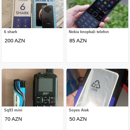
6 shark
Nokia knopkali telefon
200 AZN
85 AZN
Sq93 mini
Soyes Aiek
70 AZN
50 AZN