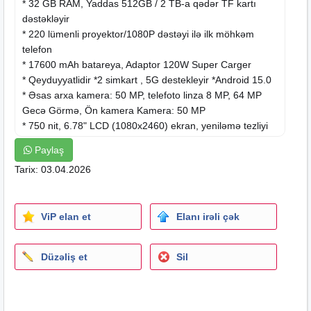
* 32 GB RAM, Yaddas 512GB / 2 TB-a qədər TF kartı
dəstəkləyir
* 220 lümenli proyektor/1080P dəstəyi ilə ilk möhkəm
telefon
* 17600 mAh batareya, Adaptor 120W Super Carger
* Qeyduyyatlidir *2 simkart , 5G destekleyir *Android 15.0
* Əsas arxa
kamera
: 50 MP, telefoto linza 8 MP, 64 MP
Gecə Görmə, Ön kamera Kamera: 50 MP
* 750 nit, 6.78" LCD (1080x2460) ekran, yeniləmə tezliyi
120Hz
Paylaş
* MediaTek Dimensity 8200 3.1 GHz / 5G / Dördnüvəli
Tarix: 03.04.2026
* Avtofokus, bir düyməli proyektor
* Universal LED təcili xəbərdarlıq işığı
* IR blaster, sualtı kamera, əlcək rejimi
ViP elan et
Elanı irəli çək
* Arxa LED işığı: Maksimum 1.5 A, ikili rəng temperaturu,
dörd infraqırmızı LED ilə gecə görmə.
İkili dinamik
Düzəliş et
Sil
* WI-FI 6 + NFC + Bluetooth 5.4, FM Radio, GPS +
GLONASS + Beidou + Galileo(GPSL1 + L5)
* IP68 & IP69K & MIL-STD-810H Yeni suya, toza, palciqa,
zerbeye davamlidir