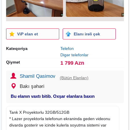
ViP elan et
Elanı irəli çək
Kateqoriya
Telefon
Digər telefonlar
Qiymət
1 799 Azn
Shamil Qasimov
(Bütün Elanları)
Bakı şəhəri
Bu elanın vaxtı bitib. Oxşar elanlara baxın
Tank X Proyektorlu 32GB/512GB
* Lazer proyektorla telefonun ekraninda geden videonu
divarda gosterir ve icinde kulerla soyutma sistemi var