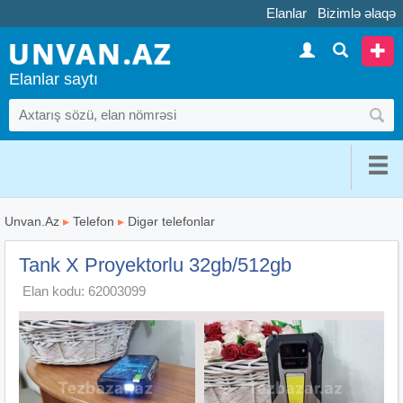
Elanlar
Bizimlə əlaqə
Elanlar saytı
Unvan.Az
▸
Telefon
▸
Digər telefonlar
Tank X Proyektorlu 32gb/512gb
Elan kodu: 62003099