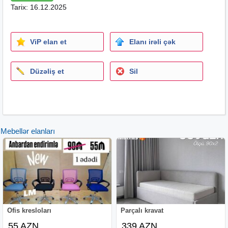
Tarix: 16.12.2025
ViP elan et
Elanı irəli çək
Düzəliş et
Sil
Mebellər elanları
Ofis kresloları
Parçalı kravat
55 AZN
339 AZN