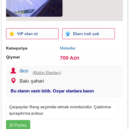
ViP elan et
Elanı irəli çək
Kateqoriya
Mebellər
Qiymət
700 Azn
ilkin
(Bütün Elanları)
Bakı şəhəri
Bu elanın vaxtı bitib. Oxşar elanlara baxın
Çarpayılar Rəng seçimidə etmək mümkündür. Çatdırma
quraşdırma pulsuz.
Paylaş