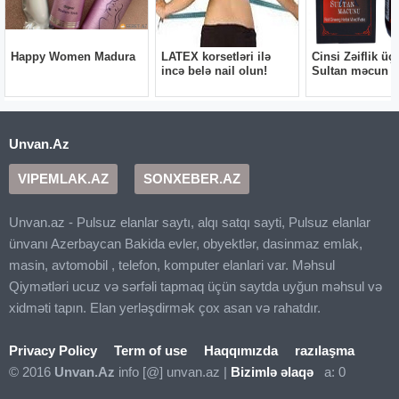
Unvan.Az
VIPEMLAK.AZ
SONXEBER.AZ
Unvan.az - Pulsuz elanlar saytı, alqı satqı sayti, Pulsuz elanlar
ünvanı Azerbaycan Bakida evler, obyektlər, dasinmaz emlak,
masin, avtomobil , telefon, komputer elanlari var. Məhsul
Qiymətləri ucuz və sərfəli tapmaq üçün saytda uyğun məhsul və
xidməti tapın. Elan yerləşdirmək çox asan və rahatdır.
Privacy Policy
Term of use
Haqqımızda
razılaşma
© 2016
Unvan.Az
info [@] unvan.az |
Bizimlə əlaqə
a: 0