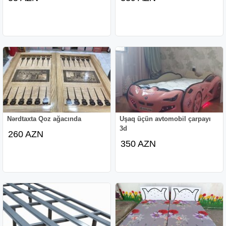
Nərdtaxta Qoz ağacında
Uşaq üçün avtomobil çarpayı
3d
260 AZN
350 AZN