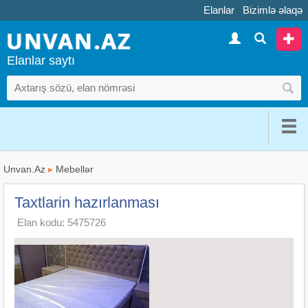
Elanlar
Bizimlə əlaqə
Elanlar saytı
Unvan.Az
▸
Mebellər
Taxtlarin hazırlanması
Elan kodu: 5475726