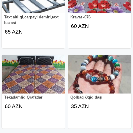
Taxt altligi,carpayi demiri,taxt
Kravat -076
bazasi
60 AZN
65 AZN
Təkadamliq Qrafatlar
Qolbaq Əqiq daşı
60 AZN
35 AZN