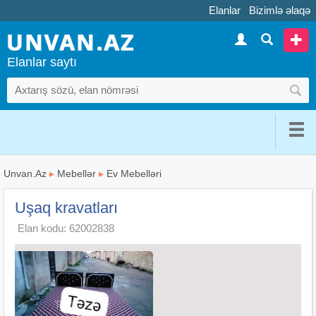
Elanlar
Bizimlə əlaqə
Elanlar saytı
Unvan.Az
▸
Mebellər
▸
Ev Mebelləri
Uşaq kravatları
Elan kodu: 62002838