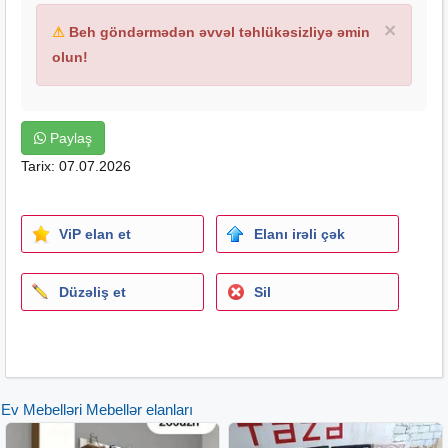
×
⚠
Beh göndərmədən əvvəl təhlükəsizliyə əmin
olun!
Paylaş
Tarix: 07.07.2026
ViP elan et
Elanı irəli çək
Düzəliş et
Sil
Ev Mebelləri Mebellər elanları