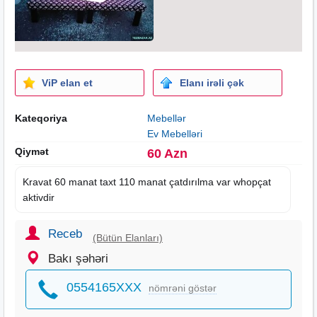
ViP elan et
Elanı irəli çək
Kateqoriya
Mebellər
Ev Mebelləri
Qiymət
60 Azn
Kravat 60 manat taxt 110 manat çatdırılma var whopçat
aktivdir
Receb
(Bütün Elanları)
Bakı şəhəri
0554165XXX
nömrəni göstər