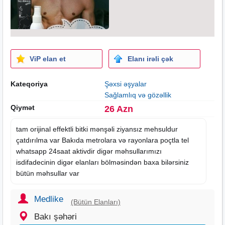
ViP elan et
Elanı irəli çək
Kateqoriya
Şəxsi əşyalar
Sağlamlıq və gözəllik
Qiymət
26 Azn
tam orijinal effektli bitki mənşəli ziyansız mehsuldur
çatdırılma var Bakıda metrolara və rayonlara poçtla tel
whatsapp 24
saat
aktivdir digər məhsullarımızı
isdifadecinin digər
elanları
bölməsindən baxa bilərsiniz
bütün məhsullar var
Medlike
(Bütün Elanları)
Bakı şəhəri