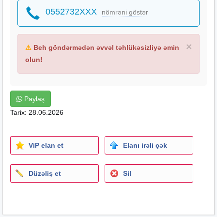
0552732XXX
nömrəni göstər
×
⚠
Beh göndərmədən əvvəl təhlükəsizliyə əmin
olun!
Paylaş
Tarix: 28.06.2026
ViP elan et
Elanı irəli çək
Düzəliş et
Sil