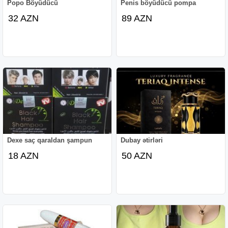
Popo Böyüdücü
Penis böyüdücü pompa
32 AZN
89 AZN
Dexe saç qaraldan şampun
Dubay ətirləri
18 AZN
50 AZN