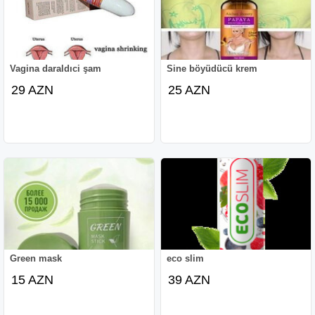
Vagina daraldıci şam
Sine böyüdücü krem
29 AZN
25 AZN
Green mask
eco slim
15 AZN
39 AZN