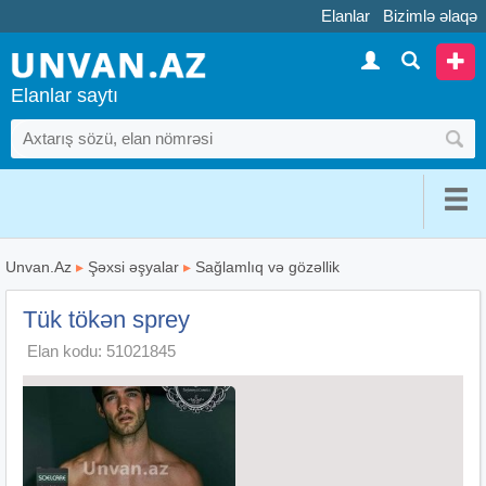
Elanlar
Bizimlə əlaqə
Elanlar saytı
Unvan.Az
▸
Şəxsi əşyalar
▸
Sağlamlıq və gözəllik
Tük tökən sprey
Elan kodu: 51021845