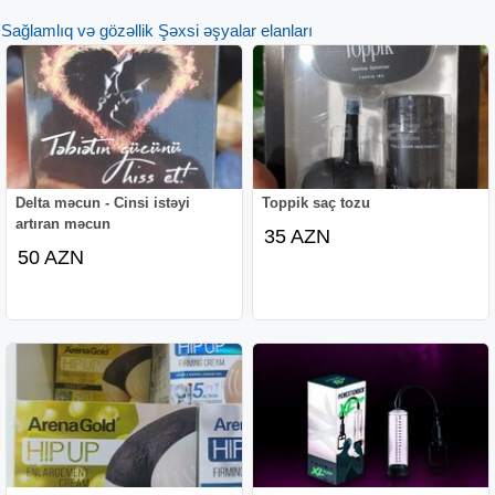
Sağlamlıq və gözəllik Şəxsi əşyalar elanları
Delta məcun - Cinsi istəyi
Toppik saç tozu
artıran məcun
35 AZN
50 AZN