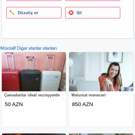
Fizioterapiya cihazları
Müayine lampası
Düzəliş et
Sil
Sistem asqısı
Arakəsmə
Bakterisid lampalar
Müayine masası motolu
Uzi cihazları
Müxtəlif Digər elanlar elanları
Usm cihazı
Fetal doppler
Uzi geli
Havalı xəstə yatağı
Xəstəbaşımonitor
Alkotester
Limfodrenaj aparatı
Çamadanlar ideal vezieyyetde
Məlumat meneceri
50 AZN
850 AZN