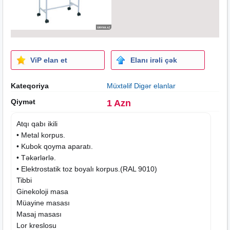
ViP elan et
Elanı irəli çək
Kateqoriya
Müxtəlif Digər elanlar
Qiymət
1 Azn
Atqı qabı ikili
• Metal korpus.
• Kubok qoyma aparatı.
•
Təkərlərlə
.
• Elektrostatik toz boyalı korpus.(RAL 9010)
Tibbi
Ginekoloji masa
Müayine masası
Masaj
masası
Lor kreslosu