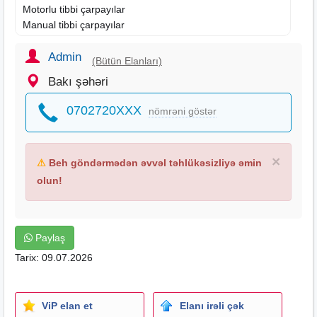
Motorlu tibbi çarpayılar
Manual tibbi çarpayılar
Xerekler
Arakesmeler
Admin
(Bütün Elanları)
Neqatoskop
Bakı şəhəri
Cpap
Bpap
0702720XXX
nömrəni göstər
Oksigen konsentratoru
Tonometr
Termometr
×
⚠
Beh göndərmədən əvvəl təhlükəsizliyə əmin
Nebulayzer
Oksigen balonu
olun!
Reduktor
Pulsoksimetr
Saturasiya ölçən
Paylaş
Elektron tonometr
Tarix: 09.07.2026
Tezyiq ölçən
Tibbi çantalar
İlk yardım çantaları
Probirka
ViP elan et
Elanı irəli çək