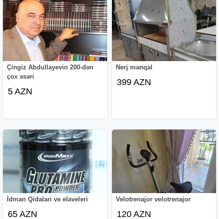
Çingiz Abdullayevin 200-dən
Nerj manqal
çox əsəri
399 AZN
5 AZN
İdman Qidalari ve elaveleri
Velotrenajor velotrenajor
65 AZN
120 AZN