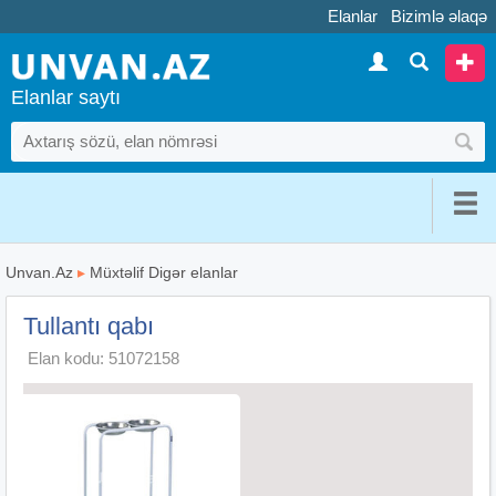
Elanlar
Bizimlə əlaqə
Elanlar saytı
Unvan.Az
▸
Müxtəlif Digər elanlar
Tullantı qabı
Elan kodu: 51072158