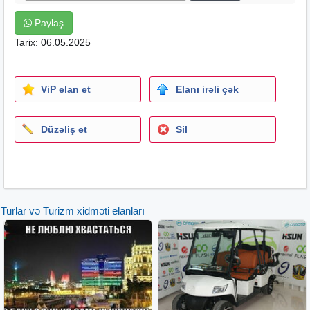
Paylaş
Tarix: 06.05.2025
ViP elan et
Elanı irəli çək
Düzəliş et
Sil
Turlar və Turizm xidməti elanları