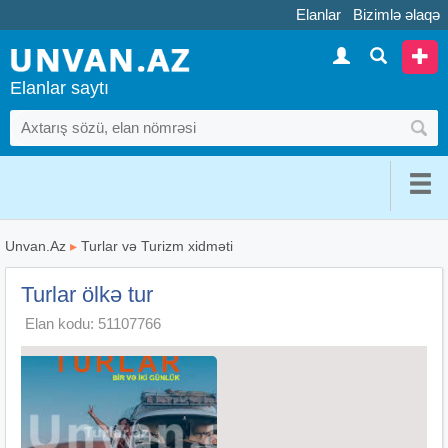
Elanlar
Bizimlə əlaqə
Elanlar saytı
Unvan.Az
▸
Turlar və Turizm xidməti
Turlar ölkə tur
Elan kodu: 51107766