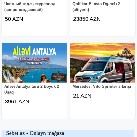
Частный гид-экскурсовод
Qolf kar El avto Dg-m4+2
(сопровождающий)
(altıyerli)
50 AZN
23850 AZN
Ailəvi Antalya turu 2 Böyük 2
Mersedes, Vito Sprinter sifarişi
Uşaq
21 AZN
3961 AZN