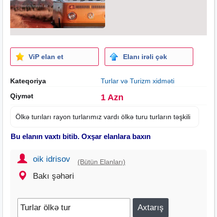
ViP elan et
Elanı irəli çək
Kateqoriya
Turlar və Turizm xidməti
Qiymət
1 Azn
Ölkə turıları rayon turlarımız vardı ölkə turu turların təşkili
Bu elanın vaxtı bitib. Oxşar elanlara baxın
oik idrisov
(Bütün Elanları)
Bakı şəhəri