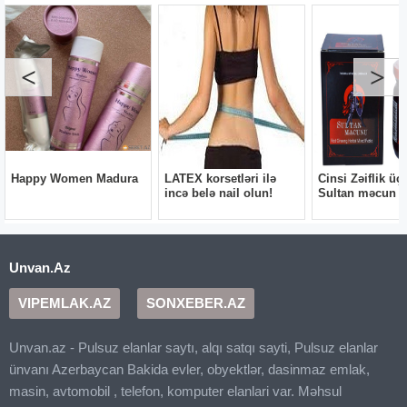
Unvan.Az
VIPEMLAK.AZ
SONXEBER.AZ
Unvan.az - Pulsuz elanlar saytı, alqı satqı sayti, Pulsuz elanlar
ünvanı Azerbaycan Bakida evler, obyektlər, dasinmaz emlak,
masin, avtomobil , telefon, komputer elanlari var. Məhsul