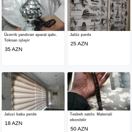
Üzərrik yandıran aparat qabı.
Jalüz pərdə
Toknan işləyir
25 AZN
35 AZN
Jaluzi baku perde
Təsbeh satılır. Materiali
ebonitdir
18 AZN
50 AZN