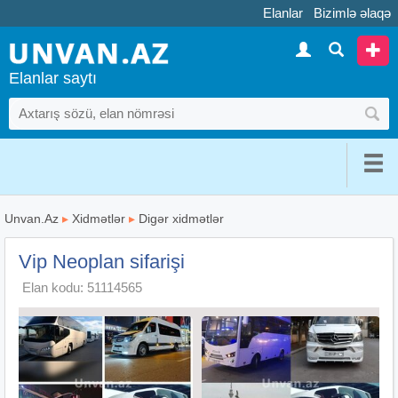
Elanlar
Bizimlə əlaqə
Elanlar saytı
Unvan.Az
▸
Xidmətlər
▸
Digər xidmətlər
Vip Neoplan sifarişi
Elan kodu: 51114565