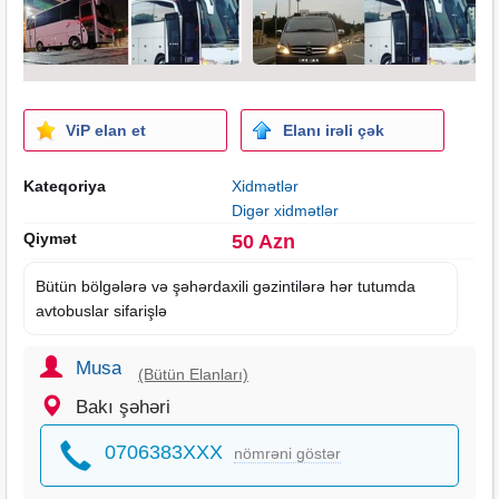
ViP elan et
Elanı irəli çək
Kateqoriya
Xidmətlər
Digər xidmətlər
Qiymət
50 Azn
Bütün bölgələrə və şəhərdaxili gəzintilərə hər tutumda
avtobuslar sifarişlə
Musa
(Bütün Elanları)
Bakı şəhəri
0706383XXX
nömrəni göstər