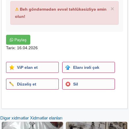
×
⚠
Beh göndərmədən əvvəl təhlükəsizliyə əmin
olun!
Paylaş
Tarix: 16.04.2026
ViP elan et
Elanı irəli çək
Düzəliş et
Sil
Digər xidmətlər Xidmətlər elanları