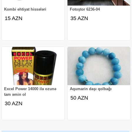
Kombi ehtiyat hissələri
Fotoştor 6236-04
15 AZN
35 AZN
Excel Power 14000 ilə ozunə
Aqumarin daşı qolbağı
tam əmin ol
50 AZN
30 AZN