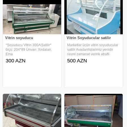
Vitrin soyuducu
Vitrin Soyuducular satilir
*Soyuducu Vitrin 300₼Satilir*
Marketlər ücün vitrin soyuducular
ölçü: 204*89 Ünvan: Xırdalan.
satilir Avadanliqlarimiz yenidir
Ema
rəsmi zəmanət veririk ətrafli
məlumat ücün əlaqə saxlayin
300 AZN
500 AZN
unvanimiza yaxinlaşib
məhsullarimizla taniş ola
bilərsiniz. Məhsullarimiza
zəmanət