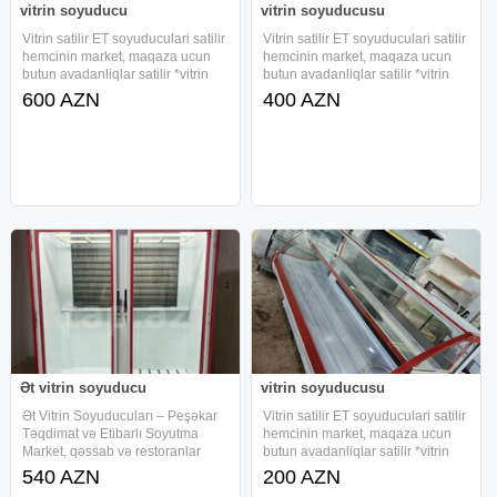
vitrin soyuducu
vitrin soyuducusu
Vitrin satilir ET soyuduculari satilir
Vitrin satilir ET soyuduculari satilir
hemcinin market, maqaza ucun
hemcinin market, maqaza ucun
butun avadanliqlar satilir *vitrin
butun avadanliqlar satilir *vitrin
soyuduculari* *su soyuducular*
soyuduculari* *su soyuducular*
600 AZN
400 AZN
*sirniyyat soyuduculari* Butun
*sirniyyat soyuduculari* Butun
mallarimiza resmi zemanet verirk
mallarimiza resmi zemanet verirk
Ət vitrin soyuducu
vitrin soyuducusu
Ət Vitrin Soyuducuları – Peşəkar
Vitrin satilir ET soyuduculari satilir
Təqdimat və Etibarlı Soyutma
hemcinin market, maqaza ucun
Market, qəssab və restoranlar
butun avadanliqlar satilir *vitrin
üçün nəzərdə tutulmuş ət vitrin
soyuduculari* *su soyuducular*
540 AZN
200 AZN
soyuducuları məhsulların
*sirniyyat soyuduculari* Butun