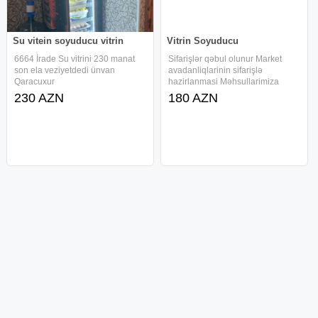
Su vitein soyuducu vitrin
Vitrin Soyuducu
6664 İrade Su vitrini 230 manat
Sifarişlər qəbul olunur Market
son ela veziyetdedi ünvan
avadanliqlarinin sifarişlə
Qaracuxur
hazirlanmasi Məhsullarimiza
rəsmi zəmanət verilir.
230 AZN
180 AZN
Vitrin Soyuducular
Vitrin soyuducular
Marketlər ücün muxtəlif nov
Magazalar ücün muxtəlif nov
məhsullar satilir Keyfiyyətimiz
məhsullar satilir Keyfiyyətimiz