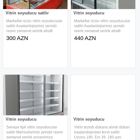
Vitrin soyuducu satilir
Vitrin soyuducu
Marketlər ücün vitrin soyuducular
Marketlər ücün vitrin soyuducular
satilir Avadanliqlarimiz yenidir
satilir Avadanliqlarimiz yenidir
rəsmi zəmanət veririk ətrafli
rəsmi zəmanət veririk ətrafli
məlumat ücün əlaqə saxlayin
məlumat ücün əlaqə saxlayin
300 AZN
440 AZN
unvanimiza yaxinlaşib
unvanimiza yaxinlaşib
məhsullarimizla taniş ola
məhsullarimizla taniş ola
bilərsiniz. Məhsullarimiza
bilərsiniz. Məhsullarimiza
zəmanət
zəmanət
Vitrin soyuducu
Vitrin soyuducu
Sənaye tipli vitrin soyuducular
Vitrin tezedi dükana alınıb dükan
satilir Məhsullarimiz yenidir rəsmi
baqlandiqindan tecılı satilir.
zəmanət veririk unvanimiza
Uzunu 186. Eni 39. 180.azn.