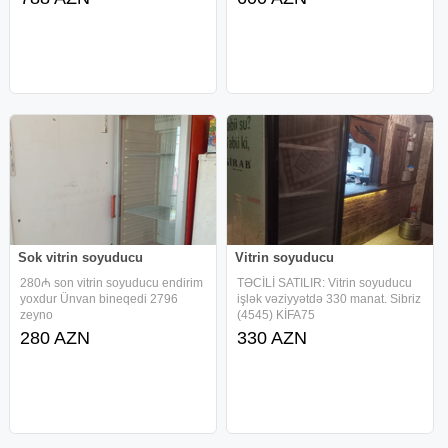
ZEMANET VERİLİR
8034
Sok vitrin soyuducu
Vitrin soyuducu
280₼ son vitrin soyuducu endirim
TƏCİLİ SATILIR: Vitrin soyuducu
yoxdur Ünvan bineqedi 2796
işlək vəziyyətdə 330 manat. Sibriz
zeyno
(4545) KİFA75
280 AZN
330 AZN