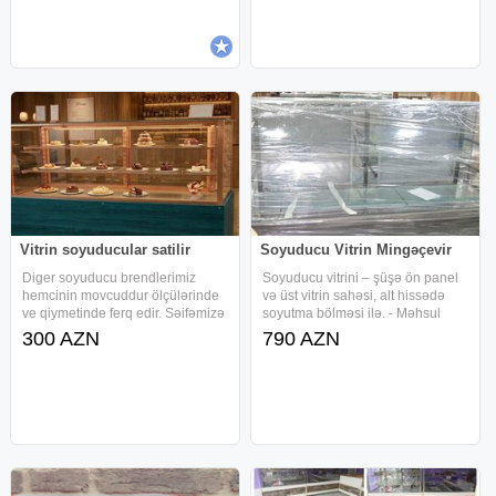
çalışırıq ! - Soyuducuda
üçün istifadə edilən avadanlıqlar
tam formada mövcuddur -
Vitrin soyuducular satilir
Soyuducu Vitrin Mingəçevir
Diger soyuducu brendlerimiz
Soyuducu vitrini – şüşə ön panel
hemcinin movcuddur ölçülərinde
və üst vitrin sahəsi, alt hissədə
ve qiymetinde ferq edir. Səifəmizə
soyutma bölməsi ilə. - Məhsul
daxil olub ətraflı baxa bilərsiz
növü: Qida vitrin soyuducusu
300 AZN
790 AZN
Təzədirler say coxdur Çatdırılması
(kafe, restoran, şirniyyat evi,
var Zəmanət
market üçün). - Korpus:
paslanmayan polad gövdə, şüşə