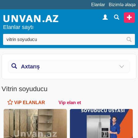
Elanlar
Bizimlə əlaqə
Elanlar saytı
Axtarış
Vitrin soyuducu
ViP ELANLAR
Vip elan et