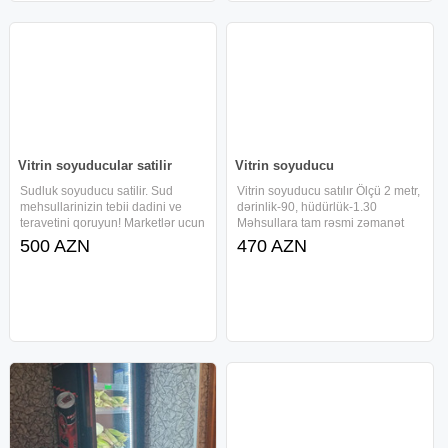
Vitrin soyuducular satilir
Vitrin soyuducu
Sudluk soyuducu satilir. Sud
Vitrin soyuducu satılır Ölçü 2 metr,
mehsullarinizin tebii dadini ve
dərinlik-90, hüdürlük-1.30
teravetini qoruyun! Marketlər ucun
Məhsullara tam rəsmi zəmanət
nəzərdə tutulmuşdur
verilir Gəlib baxa bilərsiz ünvan
500 AZN
470 AZN
Soyuducularimiz yenidir rəsmi
Sabunçu Əlaqə üçün zəng edin
zəmanət verilir