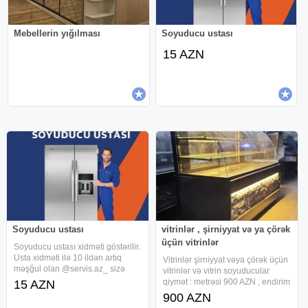
Mebellerin yığılması
Soyuducu ustası
15 AZN
Soyuducu ustası
vitrinlər , şirniyyat və ya çörək
üçün vitrinlər
Soyuducu ustası xidməti göstərilir.
Usta xidməti ilə 10 ildən artıq
Vitrinlər şirniyyat vəya çörək üçün
məşğul olan @servis.az_ sizə
vitrinlər və vitrin soyuducular
zəmanətli peşəkar usta xidməti
qiymət : metrəsi 900 AZN , endirim
15 AZN
təklif edir. Biz sizin vaxtınıza və
mümkündür . ümumilikdə
900 AZN
pulunuza qənaət etmək üçün
mağazamızda çörək hazırlanması