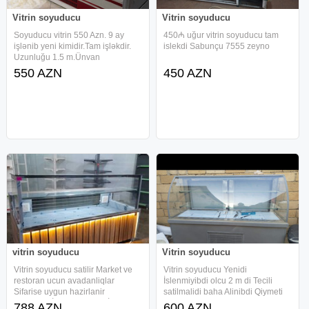
Vitrin soyuducu
Vitrin soyuducu
Soyuducu vitrin 550 Azn. 9 ay
450₼ uğur vitrin soyuducu tam
işlənib yeni kimidir.Tam işləkdir.
islekdi Sabunçu 7555 zeyno
Uzunluğu 1.5 m.Ünvan
Bakıxanov.Nərgiz 1341
550 AZN
450 AZN
vitrin soyuducu
Vitrin soyuducu
Vitrin soyuducu satilir Market ve
Vitrin soyuducu Yenidi
restoran ucun avadanliqlar
İslenmiyibdi olcu 2 m di Tecili
Sifarise uygun hazirlanir
satilmalidi baha Alinibdi Qiymeti
AVADANLİQLARA RESMİ
600 azn unvan Badamdar Medine
788 AZN
600 AZN