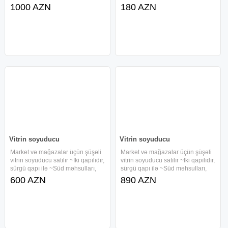
yaxinlaşib avadanliqlarimiza baxa
Hövsan. 8121.nata84
1000 AZN
180 AZN
bilərsiniz.
Vitrin soyuducu
Vitrin soyuducu
Market və mağazalar üçün şüşəli
Market və mağazalar üçün şüşəli
vitrin soyuducu satılır ~İki qapılıdır,
vitrin soyuducu satılır ~İki qapılıdır,
sürgü qapı ilə ~Süd məhsulları,
sürgü qapı ilə ~Süd məhsulları,
pendir, yağ, yoqurt və s. kolbasa
pendir, yağ, yoqurt və s. kolbasa
600 AZN
890 AZN
saxlaya bilərsiz ~Şüşəlidir
saxlaya bilərsiz ~Şüşəlidir
müstərilər məhsulları aydın
müstərilər məhsulları aydın
görəcək ~Soyutma
görəcək ~Soyutma