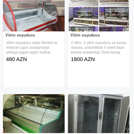
Vitrin soyuducu
Vitrin soyuducu
Vitrin soyuducu satılır Market və
2 vitrin, 2 vitrin soyuducu ve kassa
restoran üçün avadanlıqlar
masasi, umumilikde 5 eded hazir
sifarişə uygun yıgılır Sudluk
biznes avadanligi, Dest olaraq
soyuducu Ət soyuducu sirniyyat
satilir. Magaza baglanir deye
480 AZN
1800 AZN
soyuducu kabablıq soyuducu
satilir. Qiymetde razilasma olacaq.
nejavika stollar məhsullara rəsmi
Unvan Biləcəride Ağ saraydan
zəmanət verilir
200 metr aşağı,