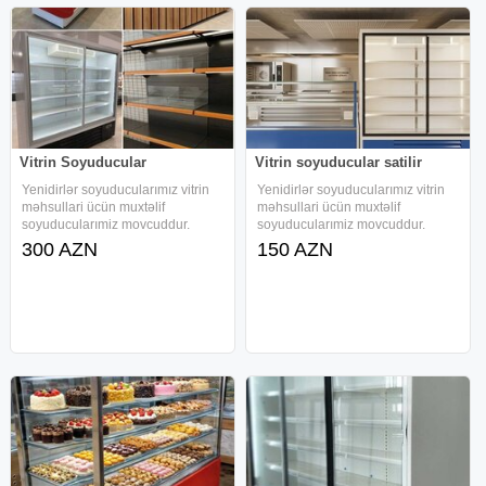
Vitrin Soyuducular
Vitrin soyuducular satilir
Yenidirlər soyuducularımız vitrin
Yenidirlər soyuducularımız vitrin
məhsullari ücün muxtəlif
məhsullari ücün muxtəlif
soyuducularımiz movcuddur.
soyuducularımiz movcuddur.
Market Restoran Super
Market Restoran Super
300 AZN
150 AZN
marketlərdə məhsullarinizin
marketlərdə məhsullarinizin
numayişi ucun əlverişli həm
numayişi ucun əlverişli həm
asılqanlı model həmdəki polkalı
asılqanlı model həmdəki polkalı
modellərimiz mövcuddur
modellərimiz mövcuddur