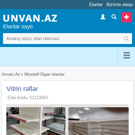
Elanlar
Bizimlə əlaqə
Elanlar saytı
Unvan.Az
▸
Müxtəlif Digər elanlar
Vitrin rəflər
Elan kodu: 51123407