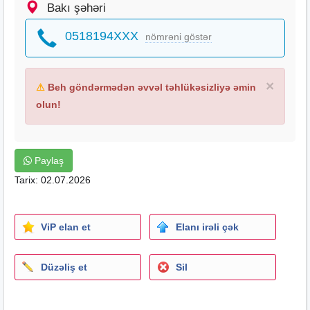
Bakı şəhəri
0518194XXX
nömrəni göstər
×
⚠
Beh göndərmədən əvvəl təhlükəsizliyə əmin
olun!
Paylaş
Tarix: 02.07.2026
ViP elan et
Elanı irəli çək
Düzəliş et
Sil