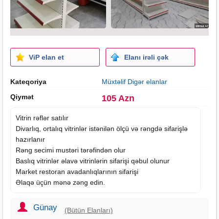
ViP elan et
Elanı irəli çək
Kateqoriya
Müxtəlif Digər elanlar
Qiymət
105 Azn
Vitrin rəflər satılır
Divarlıq, ortalıq vitrinlər istənilən ölçü və rəngdə sifarişlə
hazırlanır
Rəng secimi mustəri tərəfindən olur
Baslıq vitrinlər əlavə vitrinlərin sifarişi qəbul olunur
Market restoran avadanlıqlarının sifarişi
Əlaqə üçün mənə zəng edin.
Günay
(Bütün Elanları)