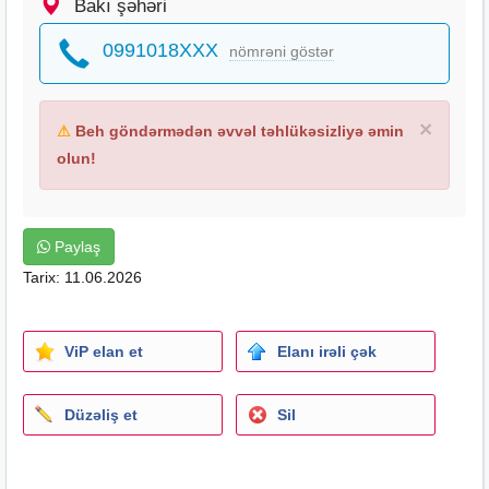
Bakı şəhəri
0991018XXX
nömrəni göstər
×
⚠
Beh göndərmədən əvvəl təhlükəsizliyə əmin
olun!
Paylaş
Tarix: 11.06.2026
ViP elan et
Elanı irəli çək
Düzəliş et
Sil