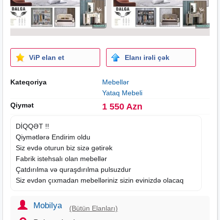
ViP elan et
Elanı irəli çək
Kateqoriya
Mebellər
Yataq Mebeli
Qiymət
1 550 Azn
DİQQƏT !!
Qiymətlərə Endirim oldu
Siz evdə oturun biz sizə gətirək
Fabrik istehsalı olan mebellər
Çatdırılma və quraşdırılma pulsuzdur
Siz evdən çıxmadan mebelləriniz sizin evinizdə olacaq
Mobilya
(Bütün Elanları)