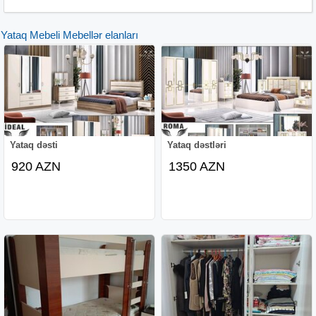
Yataq Mebeli Mebellər elanları
Yataq dəsti
Yataq dəstləri
920 AZN
1350 AZN