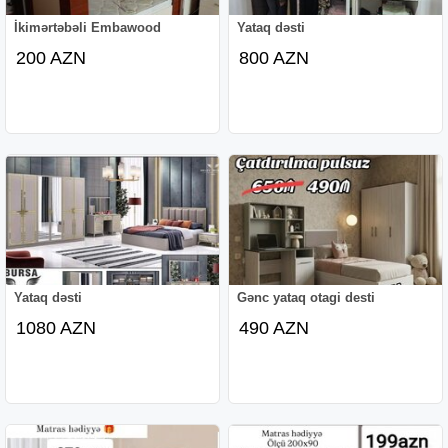
İkimərtəbəli Embawood
Yataq dəsti
200 AZN
800 AZN
Yataq dəsti
Gənc yataq otagi desti
1080 AZN
490 AZN