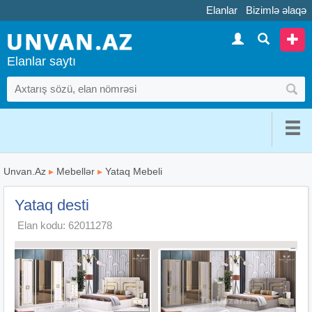
Elanlar
Bizimlə əlaqə
Elanlar saytı
Unvan.Az
▸
Mebellər
▸
Yataq Mebeli
Yataq desti
Elan kodu: 62011278