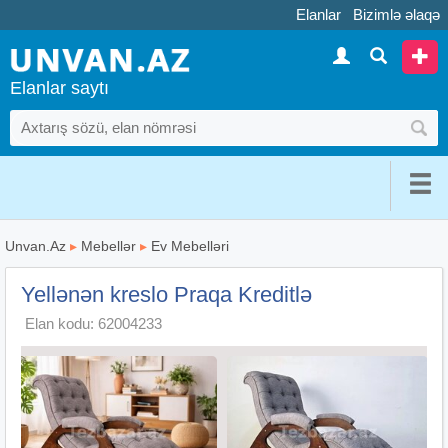
Elanlar
Bizimlə əlaqə
Elanlar saytı
Unvan.Az
▸
Mebellər
▸
Ev Mebelləri
Yellənən kreslo Praqa Kreditlə
Elan kodu: 62004233