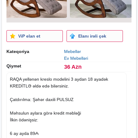
ViP elan et
Elanı irəli çək
Kateqoriya
Mebellər
Ev Mebelləri
Qiymət
36 Azn
RAQA yellənən kreslo modelini 3 aydan 18 ayadək
KREDİTLƏ əldə edə bilərsiniz.
Çatdırılma: Şəhər daxili PULSUZ
Məhsulun aylara görə kredit məbləği
İlkin ödənişsiz:
6 ay ayda 89₼