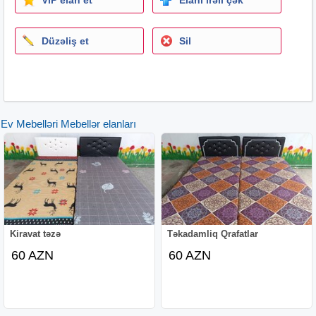
Düzəliş et
Sil
Ev Mebelləri Mebellər elanları
Kiravat təzə
Təkadamliq Qrafatlar
60 AZN
60 AZN