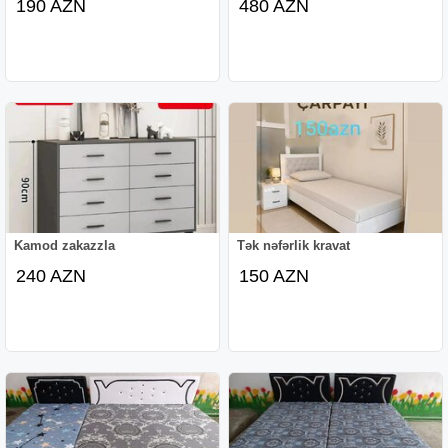
190 AZN
480 AZN
Kamod zakazzla
Tək nəfərlik kravat
240 AZN
150 AZN