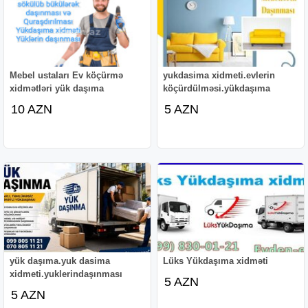
Mebel ustaları Ev köçürmə
yukdasima xidmeti.evlerin
xidmətləri yük daşıma
köçürdülməsi.yükdaşıma
10 AZN
5 AZN
yük daşıma.yuk dasima
Lüks Yükdaşıma xidməti
xidmeti.yuklerindaşınması
5 AZN
5 AZN