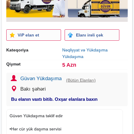
ViP elan et
Elanı irəli çək
Kateqoriya
Nəqliyyat və Yükdaşıma
Yükdaşıma
Qiymət
5 Azn
Güvən Yükdaşıma
(Bütün Elanları)
Bakı şəhəri
Bu elanın vaxtı bitib. Oxşar elanlara baxın
Güvən Yükdaşıma təklif edir
•Hər cür yük daşıma servisi