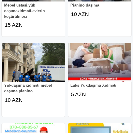
Mebel ustasi.yük
Pianino daşıma
daşımaxidməti.evlerin
10 AZN
köçürülməsi
15 AZN
Yükdaşıma xidməti mebel
Lüks Yükdaşıma Xidməti
daşıma pianino
5 AZN
10 AZN