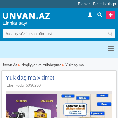
Elanlar
Bizimlə əlaqə
Elanlar saytı
Unvan.Az
▸
Nəqliyyat və Yükdaşıma
▸
Yükdaşıma
Yük daşıma xidməti
Elan kodu: 5936280