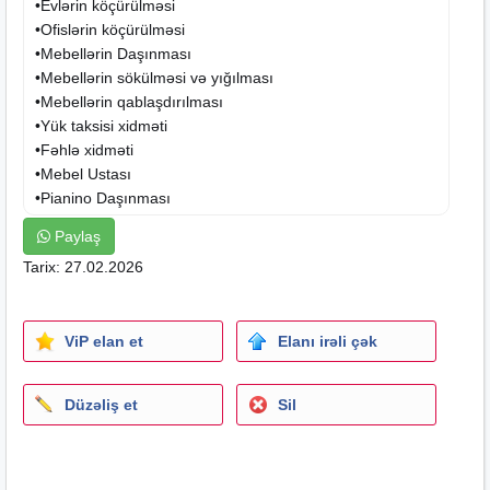
•Evlərin köçürülməsi
•Ofislərin köçürülməsi
•Mebellərin Daşınması
•Mebellərin sökülməsi və yığılması
•Mebellərin qablaşdırılması
•Yük taksisi xidməti
•Fəhlə xidməti
•
Mebel Ustası
•Pianino Daşınması
•Ən əsası isə Daşınan yüklər sığortalanır
Paylaş
Tarix: 27.02.2026
Yuk dasima
Yuk taksisi
Yuk dasima xidmeti
ViP elan et
Elanı irəli çək
Yukdasima
Düzəliş et
Sil