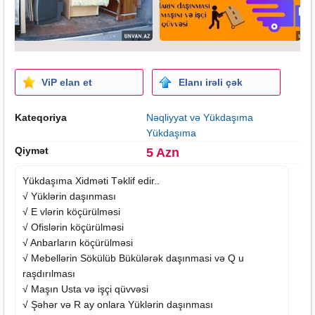
ViP elan et
Elanı irəli çək
Kateqoriya
Nəqliyyat və Yükdaşıma
Yükdaşıma
Qiymət
5 Azn
Yükdaşıma Xidməti Təklif edir..
√ Yüklərin daşınması
√ E vlərin köçürülməsi
√ Ofislərin köçürülməsi
√ Anbarların köçürülməsi
√ Mebellərin Sökülüb Bükülərək daşınmasi və Q u
raşdırılması
√ Maşın Usta və işçi qüvvəsi
√ Şəhər və R ay onlara Yüklərin daşınması