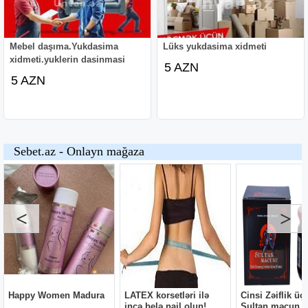
Mebel daşıma.Yukdasima
Lüks yukdasima xidmeti
xidmeti.yuklerin dasinmasi
5 AZN
5 AZN