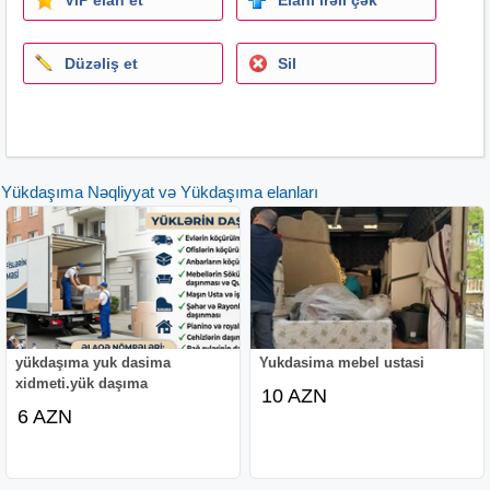
Düzəliş et
Sil
Yükdaşıma Nəqliyyat və Yükdaşıma elanları
yükdaşıma yuk dasima
Yukdasima mebel ustasi
xidmeti.yük daşıma
10 AZN
6 AZN