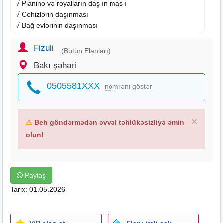
√ Pianino və royalların daş ın mas ı
√ Cehizlərin daşınması
√ Bağ evlərinin daşınması
Fizuli
(Bütün Elanları)
Bakı şəhəri
0505581XXX
nömrəni göstər
×
⚠
Beh göndərmədən əvvəl təhlükəsizliyə əmin
olun!
Paylaş
Tarix: 01.05.2026
ViP elan et
Elanı irəli çək