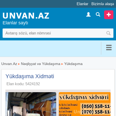
Elanlar
Bizimlə əlaqə
Elanlar saytı
Unvan.Az
▸
Nəqliyyat və Yükdaşıma
▸
Yükdaşıma
Yükdaşıma Xidməti
Elan kodu: 5424192