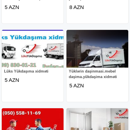
5 AZN
8 AZN
Lüks Yükdaşıma xidməti
Yüklərin daşinmasi.mebel
daşima.yükdaşima xidməti
5 AZN
5 AZN