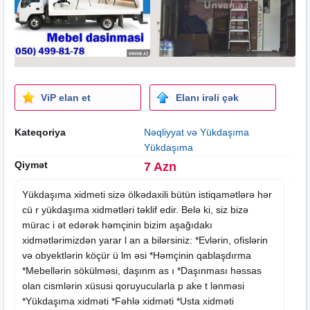
ViP elan et
Elanı irəli çək
Kateqoriya
Nəqliyyat və Yükdaşıma
Yükdaşıma
Qiymət
7 Azn
Yükdaşıma
xidmeti
sizə ölkədaxili bütün istiqamətlərə hər
cü r yükdaşıma xidmətləri təklif edir. Belə ki, siz bizə
mürac i ət edərək həmçinin bizim aşağıdakı
xidmətlərimizdən yarar l an a bilərsiniz: *Evlərin, ofislərin
və obyektlərin köçür ü lm əsi *Həmçinin qablaşdırma
*Mebellərin sökülməsi, daşınm as ı *Daşınması həssas
olan cismlərin xüsusi qoruyucularla p ake t lənməsi
*Yükdaşıma xidməti *Fəhlə xidməti *Usta xidməti