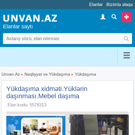
Elanlar
Bizimlə əlaqə
Elanlar saytı
Unvan.Az
▸
Nəqliyyat və Yükdaşıma
▸
Yükdaşıma
Yükdaşıma xidməti.Yüklərin
daşınması.Mebel daşıma
Elan kodu: 5578313