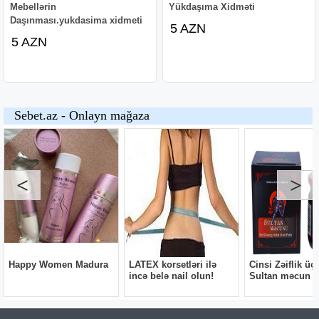
Mebellərin
Yükdaşıma Xidməti
Daşınması.yukdasima xidmeti
5 AZN
5 AZN