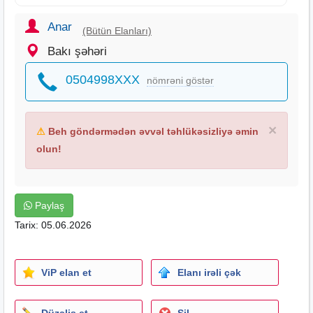
Anar
(Bütün Elanları)
Bakı şəhəri
0504998XXX
nömrəni göstər
×
⚠
Beh göndərmədən əvvəl təhlükəsizliyə əmin
olun!
Paylaş
Tarix: 05.06.2026
ViP elan et
Elanı irəli çək
Düzəliş et
Sil