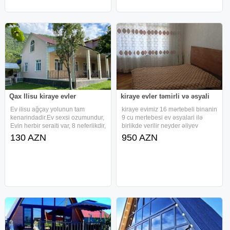
Qax Ilisu kiraye evler
kiraye evler təmirli və əsyali
Ev ilisu ağçay yolunun tam
kiraye evimiz 16 mərtebeli binanin
kenarindadir.Ev sexsi ozumundur,
9 cu mertebesi ev əsyalari ilə
Evin herbir seraiti var, 8 neferlikdir,
birlikde verilir neyder əliyev
isdilik sistemi kombidir. Wifi,
prospekti nəriman nərimanov
130 AZN
950 AZN
manqal, samavar evde movcudur,
metrosuna yaxin təhsil nazirliyinin
qiymet tarixe gore deyise bilir.Ev
yani
yalniz aile ucun