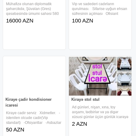
Mühafizə olunan diplomatik
Vip ve sadederi cadırların
şəhərcikdə, Şüvəlan (Gres)
qurulması. Sifarise uyğun ehsan
qəsəbəsində ümumi sahəsi 580
süfresinin açılması Ofisiant
m2 olan 10 sotluq torpaqda
Çayçı Qabyuyan Pover Qab-
16000 AZN
100 AZN
yerləşən dəniz mənzərəli ev
qaşıq Stol stul Samavar Defn
icarəyə verilir. Çimərliyə 3
masını Kiraye cadır, çadır,
dəqiqəlik piyada yoldur. Ev əla
palatka, cadırlar, defn masini,
təmirlidir, mebel və
cenaze
Kiraye çadir kondisioner
Kirayə stol stul
icaresi
Ad günləri, nişan, xına, toy
axşamı, tədbirlər və ya digər
Kiraye cadir serviz Xidmetler. -
xüsusi günlər üçün günlük icarəyə
istenilen olcude cadir(Vip
verilir Stul +stol (süfrə) =2azn. Stul
standart) -Ofsiyantlar -Asbazlar
2 AZN
+stol +qablar =3azn. Qiymət
-Qabyuyan -Stol stul -
50 AZN
1nəfər üçün hesablanıb. Sayına
Ayaqyolu -Kondisioner