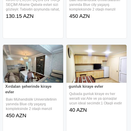
SEÇİM! Aframe Qəbələ evləri sizi
yanında Blue city yaşayış
gözləyir. Təbiətin qoynunda rahat,
kompleksinde 2 otaqlı mənzil
komfortlu və sakit istirahət üçün
kiraye verilir. Kondisaner,
130.15 AZN
450 AZN
ideal məkan. Gündəlik və həftəlik
paltaryuyan ve.s Yaxınlıqda
kirayə evlər mövcuddur. Ailəvi
Bazarstore , Araz market var. Çox
istirahət, dostlarla
əlverişli mühütdə yerleşir Tələbə
Xırdalan şeherinde kiraye
gunluk kiraye evler
evler
Qubada gunluk kiraye ev her
weraiti var.Aile ve ya qonaqlar
Bakı Mühəndislik Universitetinin
ucun ideal secimdir.1 Otaqli evdir
yanında Blue city yaşayış
3.4 nefer qala biler.watsapa yaza
kompleksinde 2 otaqlı mənzil
40 AZN
bilersiz.Qiymet adam sayina gore
kiraye verilir. Kondisaner,
450 AZN
deyiwe biler
paltaryuyan ve.s Yaxınlıqda
Bazarstore , Araz market var. Çox
əlverişli mühütdə yerleşir Tələbə