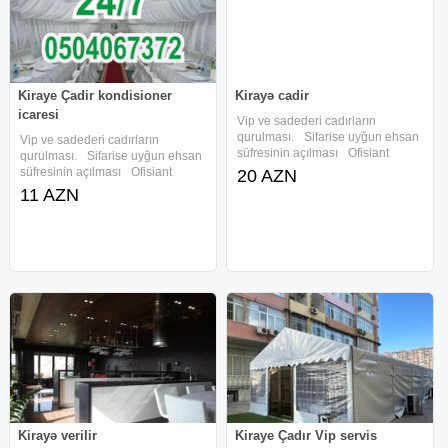
Kiraye Çadir kondisioner
Kirayə cadir
icaresi
Vip ve sadederi cadırların
qurulması. Sifarise uyğun ehsan
Vip ve sadederi cadırların
süfresinin açılması Ofisiant
qurulması. Sifarise uyğun ehsan
Çayçı Qabyuyan Pover Qab-
süfresinin açılması Ofisiant
20 AZN
qaşıq Stol stul Samavar Defn
Çayçı Qabyuyan Pover Qab-
11 AZN
masını Kiraye cadır, çadır,
qaşıq Stol stul Samavar
palatka, cadırlar, defn masini,
Kiraye cadır, çadır, palatka,
cenaze
cadırlar, magar, çadir icaresi,
Kiraye
Kirayə verilir
Kiraye Çadır Vip servis