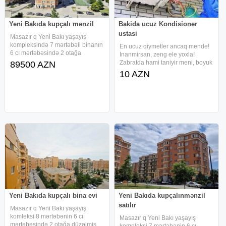
Yeni Bakıda kupçalı mənzil
Bakida ucuz Kondisioner
ustasi
Masazır q Yeni Bakı yaşayış
kompleksində 7 mərtəbəli binanın
En ucuz qiymetler ancaq mende!
6 cı mərtəbəsində 2 otağa
Inanmirsan, zeng ele yoxla!
düzəlmiş içdən içə sahəsi40 m²
Zabratda hami taniyir meni, boyuk
89500 AZN
olan super təmirli mənzil satılır.
hormetim var ustalar aleminde
10 AZN
(şəxsi məqsədlə təmir olunub,
leqebim wamo Zabratski
müəyyən səbəblərdən satılır) Lift,
Kondisionerlerin Qurawdirilmasi
cemi 30 Azn kondisionerlerin
Sokulmesi
Yeni Bakıda kupçalı bina evi
Yeni Bakıda kupçalınmənzil
satılır
Masazır q Yeni Bakı yaşayış
komleksi 8 mərtəbənin 6 cı
Masazır q Yeni Bakı yaşayış
mərtəbəsində 2 otağa düzəlmiş
kompleksi 7 mərtəbənin 6 cı