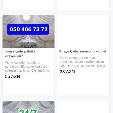
Kiraye
magar, çadir icaresi, Kiraye
Kiraye çadır palatka
Kiraye Çadır servis vip xidmet
kirayesi24/7
Vip ve sadederi cadırların
qurulması. Sifarise uyğun ehsan
Vip ve sadederi cadırların
süfresinin açılması Ofisiant Çayçı
qurulması. Sifarise uyğun ehsan
Qabyuyan Pover Qab-qaşıq Stol
süfresinin açılması Ofisiant Çayçı
33 AZN
stul Samavar Kiraye cadır, çadır,
Qabyuyan Pover Qab-qaşıq Stol
55 AZN
palatka, cadırlar, magar, çadir
stul Samavar Kiraye cadır, çadır,
icaresi,
palatka, cadırlar, magar, çadir
icaresi,