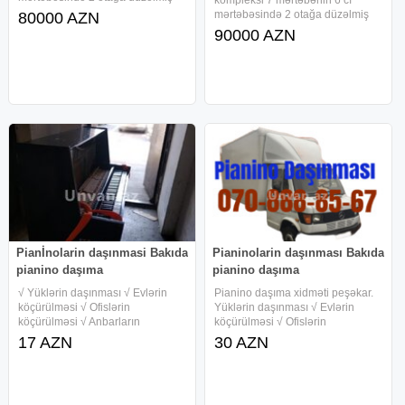
42 m² sahəsi olan (ölçü içdən
mərtəbəsində 2 otağa düzəlmiş
80000 AZN
içədi) əşyalı mənzil satılır.Lift,
40 m² sahəsi olan super təmirli
90000 AZN
Eyvan, Qaz, Kupça.
mənzil satılır.Lift, Qaz, Kupça var.
Pianİnolarin daşınmasi Bakıda
Pianinolarin daşınması Bakıda
pianino daşıma
pianino daşıma
√ Yüklərin daşınması √ Evlərin
Pianino daşıma xidməti peşəkar.
köçürülməsi √ Ofislərin
Yüklərin daşınması √ Evlərin
köçürülməsi √ Anbarların
köçürülməsi √ Ofislərin
köçürülməsi √ Mebellərin Sökülüb
köçürülməsi √ Anbarların
17 AZN
30 AZN
Bükülərək daşınmasi və
köçürülməsi √ Mebellərin Sökülüb
Quraşdırılması √ Maşın Usta və
Bükülərək daşınmasi və
işçi qüvvəsi √ Şəhər və Rayonlara
Quraşdırılması √ Maşın Usta və
Yüklərin
işçi qüvvəsi √