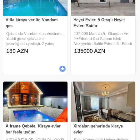
Villa kirayə verilir, Vəndam
Heyet Evlerı 5 Otaqlı Heyet
qəs
Evlerı Satılır
Qəbələdə Vəndam qəsəbəsində ,
135 000 Manata 5 - Otaqdan Ve
Yeddi gözəl şəlaləsinin
1+Ededed Kısı Salonu Islek
yaxınlığında yerləşir. 2 yataq
Vezıyyetde Satılır.Evlerın 3 - Ededı
otagi, 1 salon, sanitar qovşaq,
1 - Otaqdan Ibaretdır.Ve 1 - Eded
180 AZN
135000 AZN
Internet, Kondisioner, mətbəx
Ber Berxana Hamısı Icarededır.
ləvazimatlari , 2 maşin saxlamaq
Aylıq Gelırı - 1300 Manatdan
üçün geniş həyət, baseyn,
Ibaretdır.Butun Sayqacları Var
manqal,
A frame Qəbələ, Kirayə evlər
Xirdalan şeherinde kiraye
hər fəslə uyğun
evler
KİRAYƏ EVLƏR ÜÇÜN ƏN YAXŞI
Bakı Mühəndislik Universitetinin