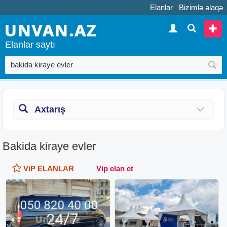
Elanlar
Bizimlə əlaqə
Elanlar saytı
Axtarış
Bakida kiraye evler
ViP ELANLAR
Vip elan et