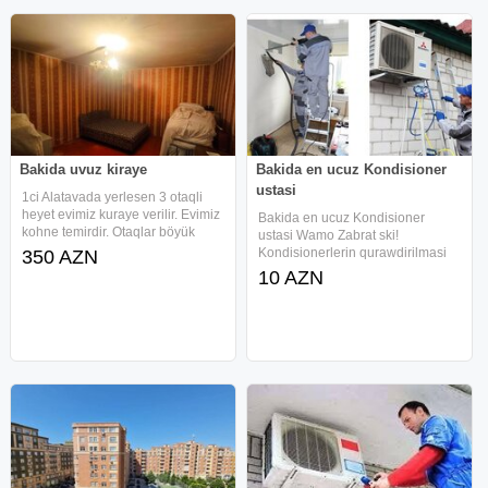
Bakida uvuz kiraye
Bakida en ucuz Kondisioner
ustasi
1ci Alatavada yerlesen 3 otaqli
heyet evimiz kuraye verilir. Evimiz
Bakida en ucuz Kondisioner
kohne temirdir. Otaqlar böyük
ustasi Wamo Zabrat ski!
seliqelidir. Aileye telebelere ve is
Kondisionerlerin qurawdirilmasi
350 AZN
adamlarina verilir. Ofis haqqi 100
-30 Azn Kondisionerlerin
10 AZN
azn teskil edir
sokulmesi - 15 Azn
kondisionerlerin yuyulmasi -15
Azn Kondisionerlerin freon qazi
ile doldurulmas - 15