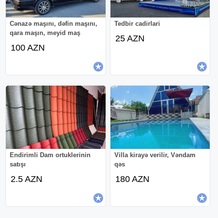
Cənazə maşını, dəfin maşını,
Tedbir cadirlari
qara maşın, meyid maş
25 AZN
100 AZN
Endirimli Dam ortuklerinin
Villa kirayə verilir, Vəndam
satışı
qəs
2.5 AZN
180 AZN