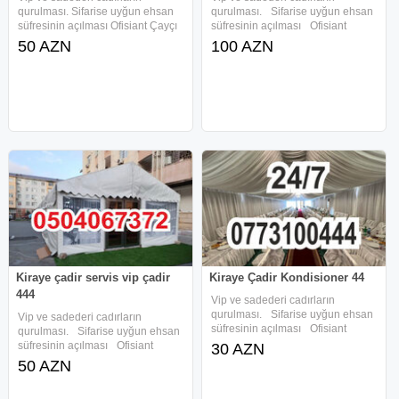
qurulması. Sifarise uyğun ehsan
qurulması. Sifarise uyğun ehsan
süfresinin açılması Ofisiant Çayçı
süfresinin açılması Ofisiant
Qabyuyan Pover Qab-qaşıq Stol
Çayçı Qabyuyan Pover Qab-
50 AZN
100 AZN
stul Samavar Kiraye cadır, çadır,
qaşıq Stol stul Samavar
palatka, cadırlar, defn masini,
Kiraye cadır, çadır, palatka,
cenaze masini, qara
cadırlar, , magar, çadir icaresi,
Kiraye
Kiraye çadir servis vip çadir
Kiraye Çadir Kondisioner 44
444
Vip ve sadederi cadırların
qurulması. Sifarise uyğun ehsan
Vip ve sadederi cadırların
süfresinin açılması Ofisiant
qurulması. Sifarise uyğun ehsan
Çayçı Qabyuyan Pover Qab-
süfresinin açılması Ofisiant
30 AZN
qaşıq Stol stul Samavar
Çayçı Qabyuyan Pover Qab-
50 AZN
Kiraye cadır, çadır, palatka,
qaşıq Stol stul Samavar Kiraye
cadırlar, magar, çadir icaresi,
cadır, çadır, palatka, cadırlar,