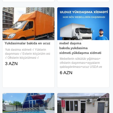
Yukdasimalar bakida en ucuz
mebel daşıma
bakıda.yukdasima
Yuk dasima xidmeti √ Yüklərin
xidmeti.yükdaşıma xidməti
daşınması √ Evlərin köçürülm əsi
√ Ofislərin köçürülməsi √
Mebellerin sökülüb yığılması+
Anbarların köçürülməsi √ M e
3 AZN
ofislərin daşınması+əşyaların
bellərin Sökülüb Bükülərək
qablaşdırılması+ucuz USDA ve
daşınmasi və Quraşdırılması √ Ma
fehle maşın xidməti Evlərin
6 AZN
şın Usta və işçi qüvvəsi √ Şəhər
ofislərin ve piyano və seyflerin
daşınması Bütün bunlar hamısı
Ulduz yükdaşıma xidməti ilə daha