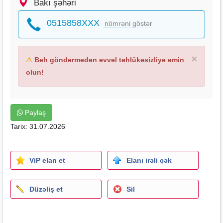
Bakı şəhəri
0515858XXX
nömrəni göstər
×
⚠
Beh göndərmədən əvvəl təhlükəsizliyə əmin
olun!
Paylaş
Tarix: 31.07.2026
ViP elan et
Elanı irəli çək
Düzəliş et
Sil