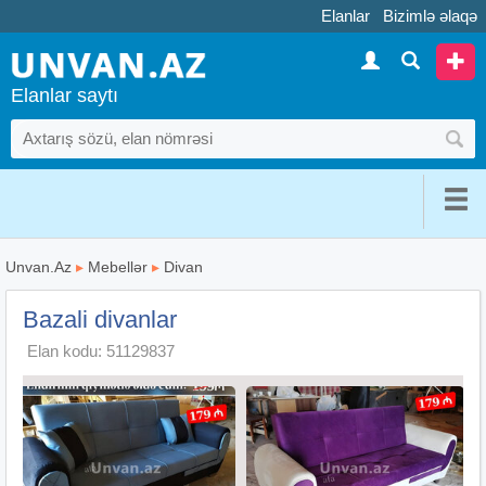
Elanlar
Bizimlə əlaqə
Elanlar saytı
Unvan.Az
▸
Mebellər
▸
Divan
Bazali divanlar
Elan kodu: 51129837