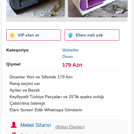
ViP elan et
Elanı irəli çək
Kateqoriya
Mebellər
Divan
Qiymət
179 Azn
Divanlar
Yeni ve Sifarisle 179 Azn
Rəng seçimi var
Açılan və Bazalı
Keyfiyyətli Türkiyə Parçaları və 25"lik qupka sıxlığı
Çatdırılma ödənişli
Elani
Screen Edib Whatcapa Göndərin
Mebel Sifarisi
(Bütün Elanları)