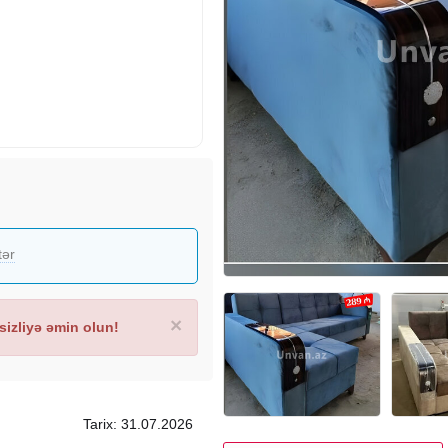
tər
×
izliyə əmin olun!
Tarix: 31.07.2026