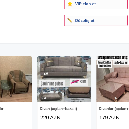
ViP elan et
Düzəliş et
lır
Divan (açılan+bazali)
Divanlar (açılan+
220 AZN
179 AZN