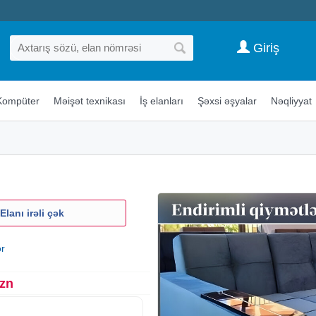
Giriş
Kompüter
Məişət texnikası
İş elanları
Şəxsi əşyalar
Nəqliyyat
Elanı irəli çək
ər
Azn