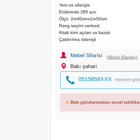
Yeni və sifarişlə
Endirimdə 289 azn
Ölçü: 2m40smx1m50sm
Rəng seçimi sərbəst.
Kitab kimi açılan və bazalı
Çatdırılma ödənişli
Mebel Sifarisi
(Bütün Elanları)
Bakı şəhəri
0515858XXX
nömrəni gös
⚠
Beh göndərmədən əvvəl təhlükəs