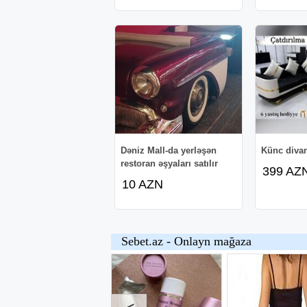
Dəniz Mall-da yerləşən
Künc divan
restoran əşyaları satılır
399 AZ
10 AZN