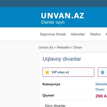
Elanlar saytı
Daşınmaz Əmlak
Xidmətlər
Telefon
Unvan.Az
▸
Mebellər
▸
Divan
Uqlavoy divanlar
ViP elan et
Kateqoriya
Mebell
Divan
Qiymət
290 
Künc divanlar