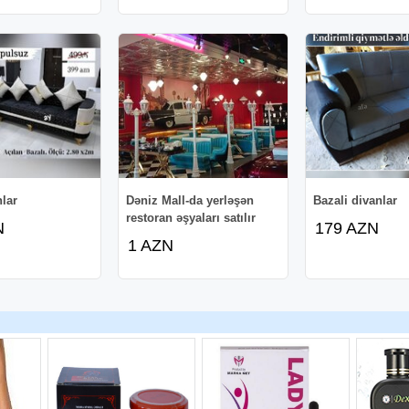
lar
Dəniz Mall-da yerləşən
Bazali divanlar
restoran əşyaları satılır
N
179 AZN
1 AZN