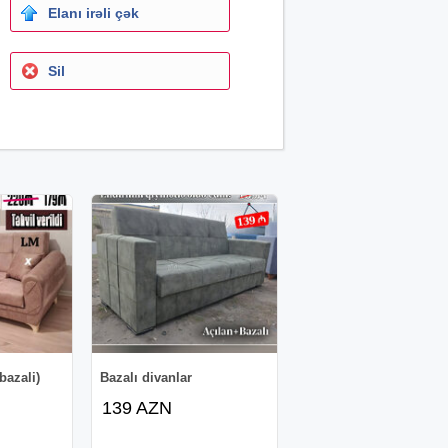
Elanı irəli çək
Sil
bazali)
Bazalı divanlar
139 AZN